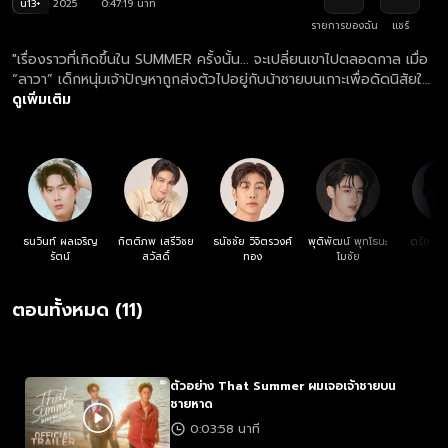
น13+
2025
0:47:19 นาที
รายการของฉัน
แชร์
"เรื่องราวที่เกิดขึ้นใน SUMMER ครั้งนั้น... จะเปลี่ยนเขาไปตลอดกาล เมื่อ
“ลาวา” เด็กหนุ่มเจ้าปัญหาถูกส่งตัวไปอยู่กับน้าชายบนเกาะเพื่อดัดนิสัยใน
ช่วง Summer จากที่คิดว่าจะได้ไปพักผ่อนแบบไม่ต้องคิดอะไร ดันเจอ
ดูเพิ่มเติม
เรื่องให้หวั่นไหวเมื่อเขาไปเจอกับชายหนุ่มปริศนาที่มานอนเกยสลบอยู่บน
ชายหาด แถมยังสูญเสียความทรงจำจนต้องรับมาดูแล โดยที่ไม่รู้เลยว่า
เขาคนนั้นเป็นถึงเจ้าชาย!"
ธนวินท์ ผลเจริญ
กิตติภพ เสรีวิชย
ธนัชชัย วิจิตรวงศ์
พุติพัฒน์ พุทโธนะ
ตรัย นิ่
รัตน์
สวัสดิ์
ทอง
โมชัย
ตอนทั้งหมด (11)
ตัวอย่าง That Summer ผมเจอเจ้าชายบน
ชายหาด
0:03:58 นาที