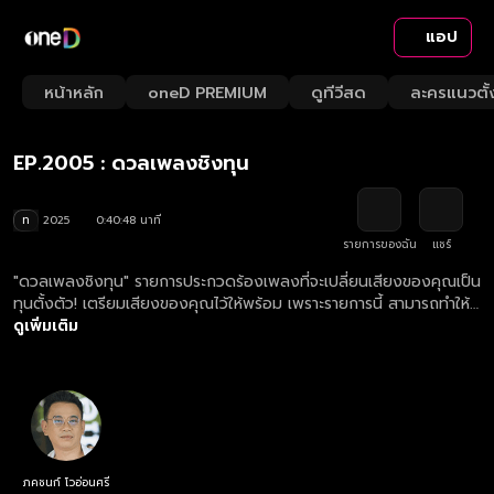
แอป
Playback
/
Mute
หน้าหลัก
oneD PREMIUM
ดูทีวีสด
ละครแนวตั้
Loaded
:
Rate
1.71%
EP.2005 : ดวลเพลงชิงทุน
ท
2025
0:40:48 นาที
รายการของฉัน
แชร์
"ดวลเพลงชิงทุน" รายการประกวดร้องเพลงที่จะเปลี่ยนเสียงของคุณเป็น
ทุนตั้งตัว! เตรียมเสียงของคุณไว้ให้พร้อม เพราะรายการนี้ สามารถทำให้
เสียงของคุณต่อยอดอนาคตคุณได้! ดูย้อนหลังรายการ ดวลเพลงชิงทุน
ดูเพิ่มเติม
ตอนใหม่ล่าสุด ทุกวันจันทร์ - เสาร์ เวลา 19:45 น.
ภคชนก์ โวอ่อนศรี