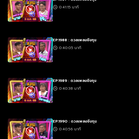
0:41:15 นาที
EP.1988 : ดวลเพลงชิงทุน
0:40:05 นาที
EP.1989 : ดวลเพลงชิงทุน
0:40:38 นาที
EP.1990 : ดวลเพลงชิงทุน
0:40:56 นาที