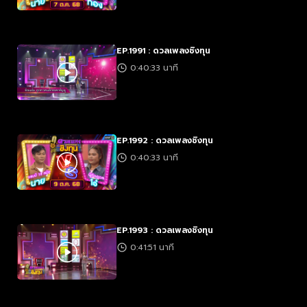
EP.1991 : ดวลเพลงชิงทุน
0:40:33 นาที
EP.1992 : ดวลเพลงชิงทุน
0:40:33 นาที
EP.1993 : ดวลเพลงชิงทุน
0:41:51 นาที