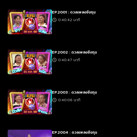
EP.2001 : ดวลเพลงชิงทุน
0:40:42 นาที
EP.2002 : ดวลเพลงชิงทุน
0:40:47 นาที
EP.2003 : ดวลเพลงชิงทุน
0:40:06 นาที
EP.2004 : ดวลเพลงชิงทุน