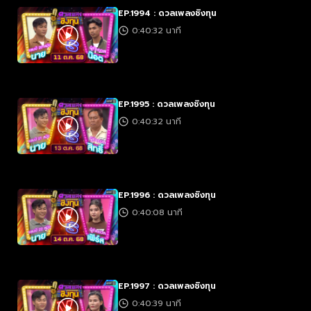
EP.1994 : ดวลเพลงชิงทุน
0:40:32 นาที
EP.1995 : ดวลเพลงชิงทุน
0:40:32 นาที
EP.1996 : ดวลเพลงชิงทุน
0:40:08 นาที
EP.1997 : ดวลเพลงชิงทุน
0:40:39 นาที