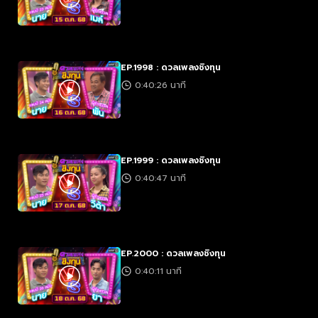
EP.1998 : ดวลเพลงชิงทุน
0:40:26 นาที
EP.1999 : ดวลเพลงชิงทุน
0:40:47 นาที
EP.2000 : ดวลเพลงชิงทุน
0:40:11 นาที