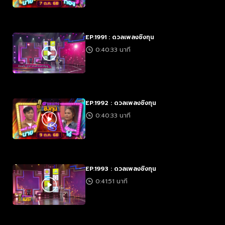
EP.1991 : ดวลเพลงชิงทุน
0:40:33 นาที
EP.1992 : ดวลเพลงชิงทุน
0:40:33 นาที
EP.1993 : ดวลเพลงชิงทุน
0:41:51 นาที