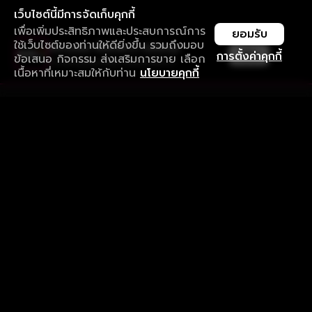
เว็บไซต์นี้มีการจัดเก็บคุกกี้
เพื่อเพิ่มประสิทธิภาพและประสบการณ์การ
ยอมรับ
ใช้เว็บไซต์ของท่านให้ดียิ่งขึ้น รวมถึงมอบ
ใช้งานแอป ลื่นไหลกว่า ไม่มีสะดุด
เปิด
การตั้งค่าคุกกี้
ข้อเสนอ กิจกรรม ส่งเสริมการขาย เลือก
ดาวน์โหลดแอปเพื่อการรับชมที่ดีกว่า
เนื้อหาที่เหมาะสมให้กับท่าน
นโยบายคุกกี้
รับประสบการณ์ที่ดีที่สุดบนแอป
ภาษาไทย
คำถามที่พบบ่อย
แจ้งปัญหาการใช้งาน
ข้อกำหนดและเงื่อนไขการใช้งาน
นโยบายความเป็นส่วนตัว