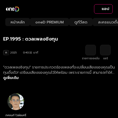
แอป
Playback
/
Mute
หน้าหลัก
oneD PREMIUM
ดูทีวีสด
ละครแนวตั้
Loaded
:
Rate
2.46%
EP.1995 : ดวลเพลงชิงทุน
ท
2025
0:40:32 นาที
รายการของฉัน
แชร์
"ดวลเพลงชิงทุน" รายการประกวดร้องเพลงที่จะเปลี่ยนเสียงของคุณเป็น
ทุนตั้งตัว! เตรียมเสียงของคุณไว้ให้พร้อม เพราะรายการนี้ สามารถทำให้
เสียงของคุณต่อยอดอนาคตคุณได้! ดูย้อนหลังรายการ ดวลเพลงชิงทุน
ดูเพิ่มเติม
ตอนใหม่ล่าสุด ทุกวันจันทร์ - เสาร์ เวลา 19:45 น.
ภคชนก์ โวอ่อนศรี