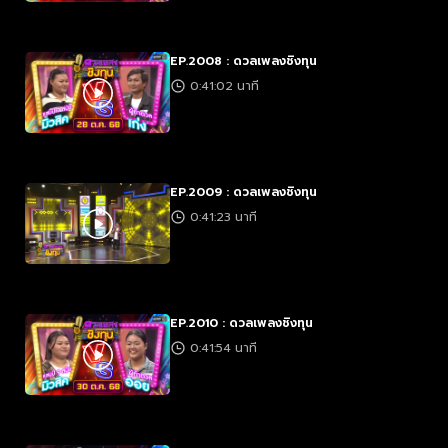
EP.2008 : ดวลเพลงชิงทุน
0:41:02 นาที
EP.2009 : ดวลเพลงชิงทุน
0:41:23 นาที
EP.2010 : ดวลเพลงชิงทุน
0:41:54 นาที