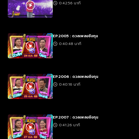
0:42:56 นาที
EP.2005 : ดวลเพลงชิงทุน
0:40:48 นาที
EP.2006 : ดวลเพลงชิงทุน
0:40:16 นาที
EP.2007 : ดวลเพลงชิงทุน
0:41:26 นาที