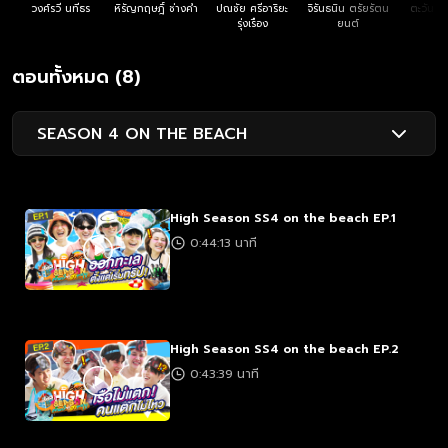
วงศ์รวี นทีธร
หิรัญกฤษฎิ์ ช่างคำ
ปณชัย ศรีอาริยะ
จิรันธนิน ตรัยรัตน
ตะวัน วิ
รุ่งเรือง
ยนต์
ตอนทั้งหมด (8)
SEASON 4 ON THE BEACH
High Season SS4 on the beach EP.1
0:44:13 นาที
High Season SS4 on the beach EP.2
0:43:39 นาที