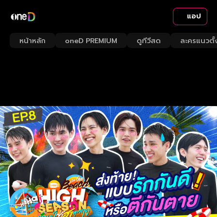
แอป
หน้าหลัก
oneD PREMIUM
ดูทีวีสด
ละครแนวตั้