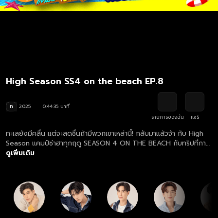
High Season SS4 on the beach EP.8
ท
2025
0:44:35 นาที
รายการของฉัน
แชร์
ทะเลยังมีคลื่น แต่จะสดชื่นถ้ามีพวกเขาเหล่านี้! กลับมาแล้วจ้า กับ High
Season แคมป์ซ่าฮาทุกฤดู SEASON 4 ON THE BEACH กับทริปที่กา
รันตีว่าโหดที่สุด! มันที่สุด! ตั้งแต่มีมา กับแก๊งซ่าปากแซ่บอย่าง สกาย,
ดูเพิ่มเติม
นานิ, จูเนียร์, มาร์ค, เต, จิมมี่, บุ๊ค, โอม, นีโอ, อู๋, วิว และแซมมี่ งานนี้
รับรองความมัน พร้อมฮากันลั่นหาดแน่นอน!