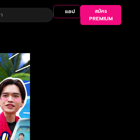
สมัคร
แอป
PREMIUM