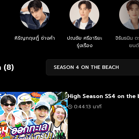
หิรัญกฤษฎิ์ ช่างคำ
ปณชัย ศรีอาริยะ
จิรันธนิน ต
รุ่งเรือง
ยนต์
 (8)
SEASON 4 ON THE BEACH
High Season SS4 on the 
0:44:13 นาที