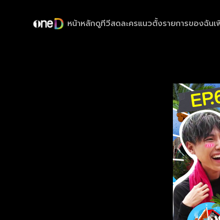
หน้าหลัก
ดูทีวีสด
ละครแนวตั้ง
รายการของฉัน
เพ