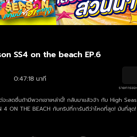
son SS4 on the beach EP.6
0:47:18 นาที
รายการขอ
แต่จะสดชื่นถ้ามีพวกเขาเหล่านี้! กลับมาแล้วจ้า กับ High Se
 ON THE BEACH กับทริปที่การันตีว่าโหดที่สุด! มันที่สุด! ต
่าง สกาย, นานิ, จูเนียร์, มาร์ค, เต, จิมมี่, บุ๊ค, โอม, นีโอ, อ
ามมัน พร้อมฮากันลั่นหาดแน่นอน!