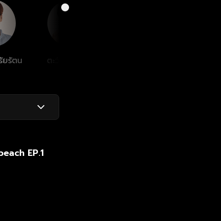
รัยรัตน
ตะวัน วิหครัตน์
จิตรพล โพธิวิหค
กษิดิ
beach EP.1