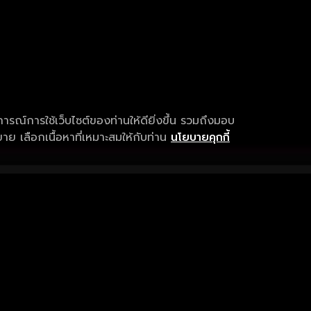
การณ์การใช้เว็บไซต์ของท่านให้ดียิ่งขึ้น รวมถึงมอบ
ย เลือกเนื้อหาที่เหมาะสมให้กับท่าน
นโยบายคุกกี้
เงื่อนไขการให้บริการ
การสนับสนุนแ
ข้อกำหนดและเงื่อนไขการใช้งาน
คำถามที่พบบ่อ
นโยบายความเป็นส่วนตัว
แจ้งปัญหาการใ
sitemap