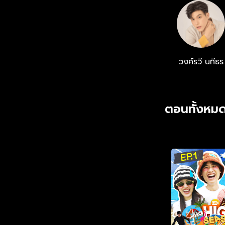
วงศ์รวี นทีธร
ตอนทั้งหมด