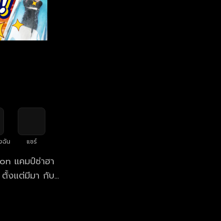
งฉัน
แชร์
ason แคมป์ซ่าฮา
ั้งแต่มีมา กับ
ู๋, วิว และแซมมี่