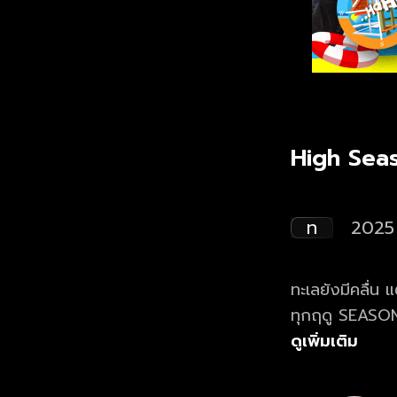
High Sea
ท
2025
ทะเลยังมีคลื่น 
ทุกฤดู SEASON 4
แก๊งซ่าปากแซ่บอย
ดูเพิ่มเติม
งานนี้รับรองคว