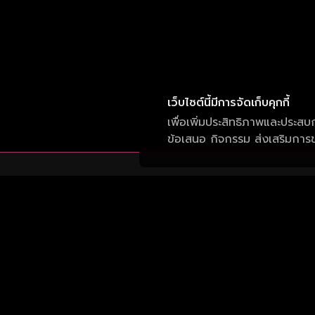
เว็บไซต์นี้มีการจัดเก็บคุกกี้
เพื่อเพิ่มประสิทธิภาพและประสบ
ข้อเสนอ กิจกรรม ส่งเสริมการขา
บริษัท วัน สามสิบเอ็ด จำกัด
เลขที่ 50 อาคาร จีเอ็มเอ็ม แกรมมี่ เพลส ถนน
สุขุมวิท แขวงคลองเตยเหนือ เขต วัฒนา กรุงเทพ
10110
รับประสบการณ์ที่ดีที่สุดบนแอป