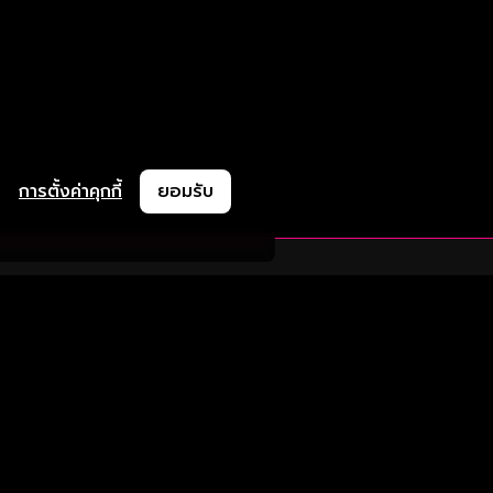
การตั้งค่าคุกกี้
ยอมรับ
ละช่วยเหลือ
ความร่วมมือ
ติดตามเรา
ย
การลงโฆษณา
ช้งาน
ความร่วมมือทางธุรกิจ