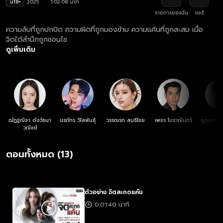
น18+
2025
1:02:08 นาที
รายการของฉัน
แชร์
ความลับที่ถูกปกปิด ความผิดที่ถูกมองข้าม ความแค้นที่ถูกสะสม เมื่อ
จิตใต้สำนึกถูกชอนไช
ดูเพิ่มเติม
ณัฏฐณิชา ดังวัธนา
นรภัทร วิไลพันธุ์
วรรณรท สนธิไชย
เพชร โบราณินทร์
ภูธเนศ ห
วณิชย์
ตอนทั้งหมด (13)
ตัวอย่าง จิตสะกดแค้น
0:01:40 นาที