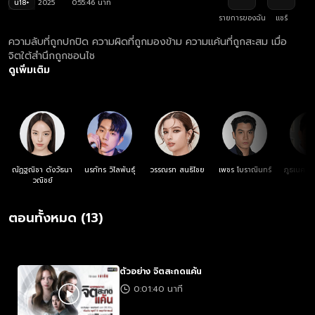
น18+
2025
0:55:46 นาที
รายการของฉัน
แชร์
ความลับที่ถูกปกปิด ความผิดที่ถูกมองข้าม ความแค้นที่ถูกสะสม เมื่อ
จิตใต้สำนึกถูกชอนไช
ดูเพิ่มเติม
ณัฏฐณิชา ดังวัธนา
นรภัทร วิไลพันธุ์
วรรณรท สนธิไชย
เพชร โบราณินทร์
ภูธเนศ ห
วณิชย์
ตอนทั้งหมด (13)
ตัวอย่าง จิตสะกดแค้น
0:01:40 นาที