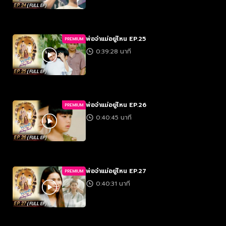
พ่อจ๋าแม่อยู่ไหน EP.25
PREMIUM
0:39:28 นาที
พ่อจ๋าแม่อยู่ไหน EP.26
PREMIUM
0:40:45 นาที
พ่อจ๋าแม่อยู่ไหน EP.27
PREMIUM
0:40:31 นาที