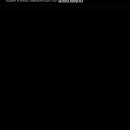
เนื้อหาที่เหมาะสมให้กับท่าน
นโยบายคุกกี้
รับประสบการณ์ที่ดีที่สุดบนแอป
ภาษาไทย
คำถามที่พบบ่อย
แจ้งปัญหาการใช้งาน
ข้อกำหนดและเงื่อนไขการใช้งาน
นโยบายความเป็นส่วนตัว
ติดตามเรา
Version 8.1.0