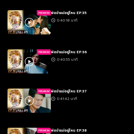
พ่อจ๋าแม่อยู่ไหน EP.35
PREMIUM
0:40:18 นาที
พ่อจ๋าแม่อยู่ไหน EP.36
PREMIUM
0:40:55 นาที
พ่อจ๋าแม่อยู่ไหน EP.37
PREMIUM
0:41:42 นาที
พ่อจ๋าแม่อยู่ไหน EP.38
PREMIUM