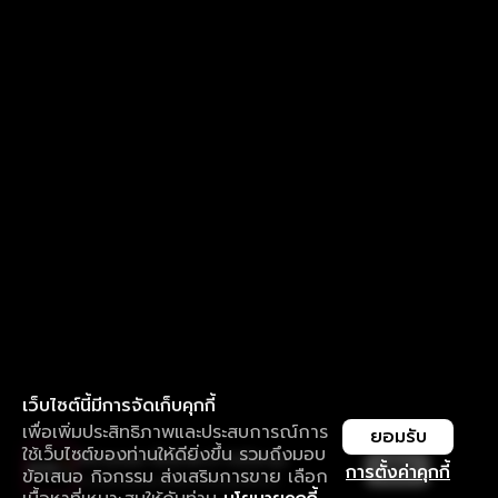
เว็บไซต์นี้มีการจัดเก็บคุกกี้
เพื่อเพิ่มประสิทธิภาพและประสบการณ์การ
ยอมรับ
ใช้เว็บไซต์ของท่านให้ดียิ่งขึ้น รวมถึงมอบ
ใช้งานแอป ลื่นไหลกว่า ไม่มีสะดุด
เปิด
การตั้งค่าคุกกี้
ข้อเสนอ กิจกรรม ส่งเสริมการขาย เลือก
ดาวน์โหลดแอปเพื่อการรับชมที่ดีกว่า