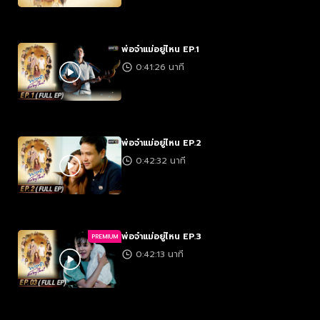
พ่อจ๋าแม่อยู่ไหน EP.1
0:41:26 นาที
พ่อจ๋าแม่อยู่ไหน EP.2
0:42:32 นาที
พ่อจ๋าแม่อยู่ไหน EP.3
PREMIUM
0:42:13 นาที