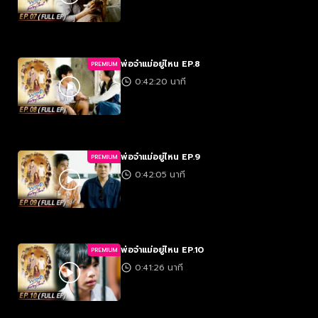
พ่อจ๋าแม่อยู่ไหน EP.8
PREMIUM
0:42:20 นาที
พ่อจ๋าแม่อยู่ไหน EP.9
PREMIUM
0:42:05 นาที
พ่อจ๋าแม่อยู่ไหน EP.10
PREMIUM
0:41:26 นาที