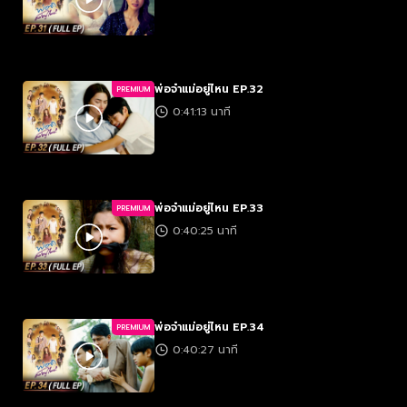
พ่อจ๋าแม่อยู่ไหน EP.32
PREMIUM
0:41:13 นาที
พ่อจ๋าแม่อยู่ไหน EP.33
PREMIUM
0:40:25 นาที
พ่อจ๋าแม่อยู่ไหน EP.34
PREMIUM
0:40:27 นาที