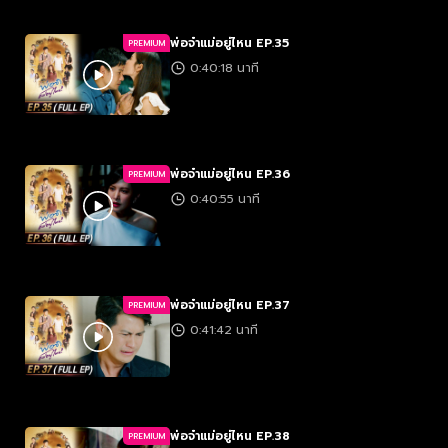
พ่อจ๋าแม่อยู่ไหน EP.35
PREMIUM
0:40:18 นาที
พ่อจ๋าแม่อยู่ไหน EP.36
PREMIUM
0:40:55 นาที
พ่อจ๋าแม่อยู่ไหน EP.37
PREMIUM
0:41:42 นาที
พ่อจ๋าแม่อยู่ไหน EP.38
PREMIUM