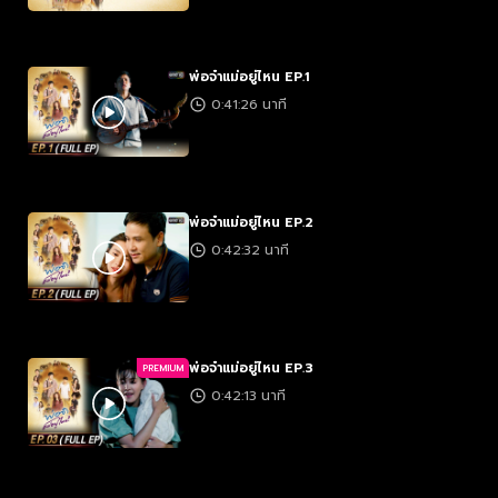
พ่อจ๋าแม่อยู่ไหน EP.1
0:41:26 นาที
พ่อจ๋าแม่อยู่ไหน EP.2
0:42:32 นาที
พ่อจ๋าแม่อยู่ไหน EP.3
PREMIUM
0:42:13 นาที