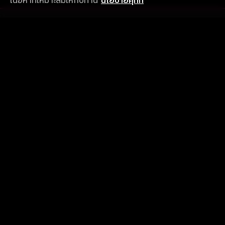
เนื้อหาที่เหมาะสมให้กับท่าน
นโยบายคุกกี้
รับประสบการณ์ที่ดีที่สุดบนแอป
ภาษาไทย
คำถามที่พบบ่อย
แจ้งปัญหาการใช้งาน
ข้อกำหนดและเงื่อนไขการใช้งาน
นโยบายความเป็นส่วนตัว
ติดตามเรา
Version 8.1.0