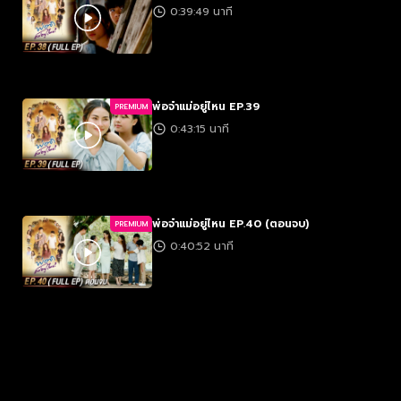
0:39:49 นาที
พ่อจ๋าแม่อยู่ไหน EP.39
PREMIUM
0:43:15 นาที
พ่อจ๋าแม่อยู่ไหน EP.40 (ตอนจบ)
PREMIUM
0:40:52 นาที