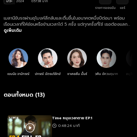
น13+
2024
0:57:38 นาที
รายการของฉัน
แชร์
เมลานีขับรถผ่านอุโมงค์ลึกลับและตื่นขึ้นในอนาคตหนึ่งปีต่อมา พร้อม
เรือนเวลาที่ให้ย้อนหรือข้ามเวลาได้ 5 ครั้ง แต่ทุกครั้งที่ใช้ เธอต้องแลก
ด้วยชีวิตหนึ่งชีวิต
ดูเพิ่มเติม
เขมนิจ จามิกรณ์
ปกรณ์ ฉัตรบริรักษ์
ชาเคอลีน มึ้นช์
วศิน อัศวนฤนาท
อนุวัฒน์
รัต
ตอนทั้งหมด (13)
Time หมุนเวลาตาย EP.1
0:48:24 นาที