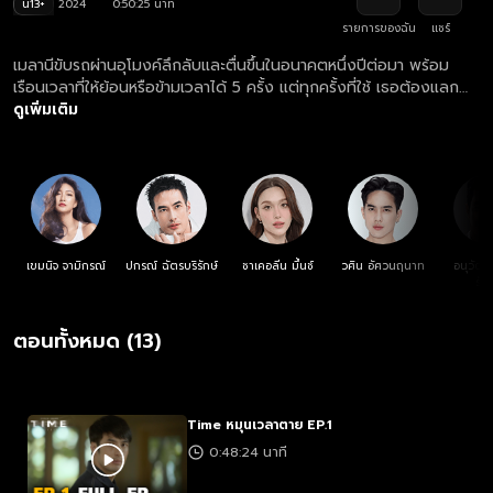
น13+
2024
0:50:25 นาที
รายการของฉัน
แชร์
เมลานีขับรถผ่านอุโมงค์ลึกลับและตื่นขึ้นในอนาคตหนึ่งปีต่อมา พร้อม
เรือนเวลาที่ให้ย้อนหรือข้ามเวลาได้ 5 ครั้ง แต่ทุกครั้งที่ใช้ เธอต้องแลก
ด้วยชีวิตหนึ่งชีวิต
ดูเพิ่มเติม
เขมนิจ จามิกรณ์
ปกรณ์ ฉัตรบริรักษ์
ชาเคอลีน มึ้นช์
วศิน อัศวนฤนาท
อนุวัฒน์
รัต
ตอนทั้งหมด (13)
Time หมุนเวลาตาย EP.1
0:48:24 นาที