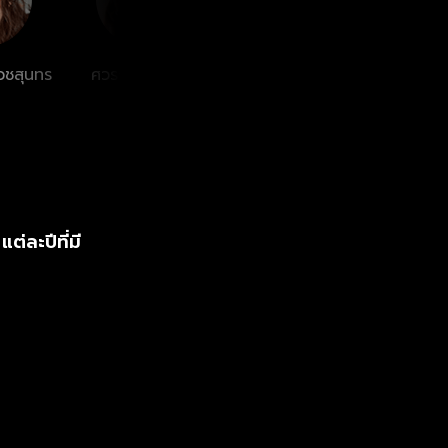
เวชสุนทร
ศวรรยา ไพศาล
จิณภพ ปรารถนา
ณพัทร
พยัคฆ์
สันติ
่ละปีที่มี