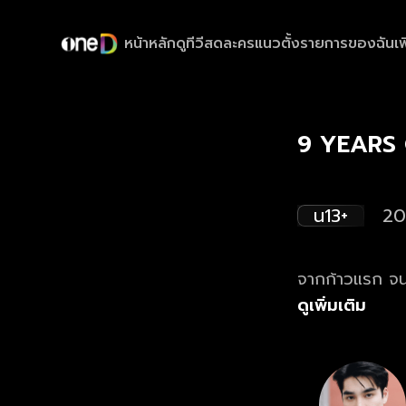
หน้าหลัก
ดูทีวีสด
ละครแนวตั้ง
รายการของฉัน
เพ
9 YEARS O
น13+
20
จากก้าวแรก จนถ
ดูเพิ่มเติม