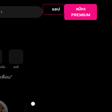
สมัคร
แอป
PREMIUM
งฉัน
แชร์
เพื่อน”