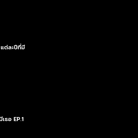
พยัคฆ์
สันติ
่ละปีที่มี
ีเธอ EP.1