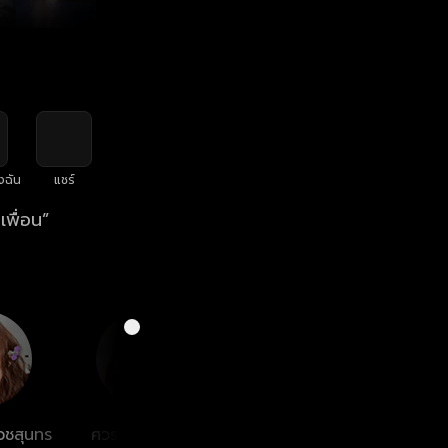
งฉัน
แชร์
เพื่อน”
เวชสุนทร
ศวรรยา ไพศาล
จิณภพ ปรารถนา
ณพัทร