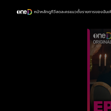
หน้าหลัก
ดูทีวีสด
ละครแนวตั้ง
รายการของฉัน
เพ