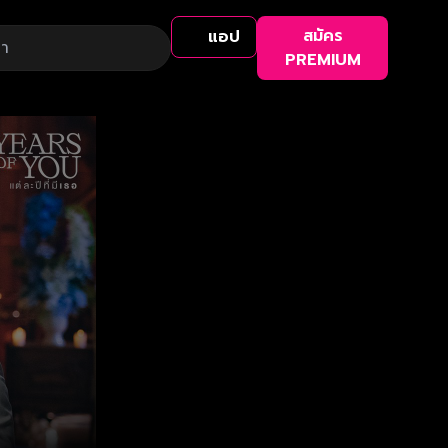
สมัคร
แอป
PREMIUM