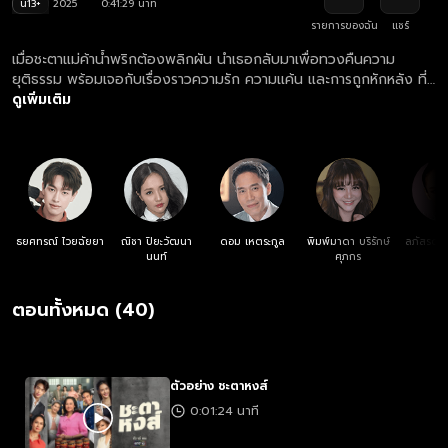
น13+
2025
0:41:29 นาที
รายการของฉัน
แชร์
เมื่อชะตาแม่ค้าน้ำพริกต้องพลิกผัน นำเธอกลับมาเพื่อทวงคืนความ
ยุติธรรม พร้อมเจอกับเรื่องราวความรัก ความแค้น และการถูกหักหลัง ที่
ไม่มีวันลบเลือน!!
ดูเพิ่มเติม
ธยศทรณ์ ไวยฉัยยา
ณิชา ปิยะวัฒนา
ดอม เหตระกูล
พิมพ์มาดา บริรักษ์
ลภัสรดา ช
นนท์
ศุภกร
ตอนทั้งหมด (40)
ตัวอย่าง ชะตาหงส์
0:01:24 นาที