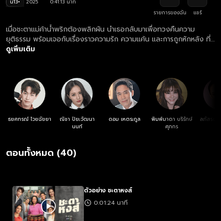
น13+
2025
0:41:13 นาที
รายการของฉัน
แชร์
เมื่อชะตาแม่ค้าน้ำพริกต้องพลิกผัน นำเธอกลับมาเพื่อทวงคืนความ
ยุติธรรม พร้อมเจอกับเรื่องราวความรัก ความแค้น และการถูกหักหลัง ที่
ไม่มีวันลบเลือน!!
ดูเพิ่มเติม
ธยศทรณ์ ไวยฉัยยา
ณิชา ปิยะวัฒนา
ดอม เหตระกูล
พิมพ์มาดา บริรักษ์
ลภัสรดา ช
นนท์
ศุภกร
ตอนทั้งหมด (40)
ตัวอย่าง ชะตาหงส์
0:01:24 นาที