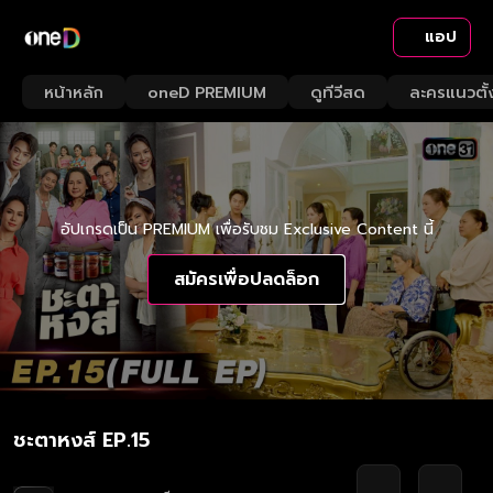
แอป
หน้าหลัก
oneD PREMIUM
ดูทีวีสด
ละครแนวตั้
อัปเกรดเป็น PREMIUM เพื่อรับชม Exclusive Content นี้
สมัครเพื่อปลดล็อก
ชะตาหงส์ EP.15