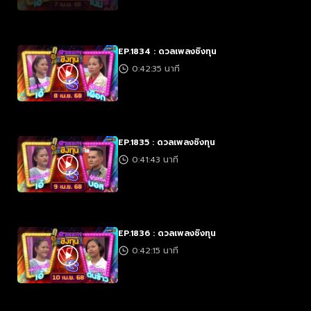
EP.1834 : ดวลเพลงชิงทุน
0:42:35 นาที
EP.1835 : ดวลเพลงชิงทุน
0:41:43 นาที
EP.1836 : ดวลเพลงชิงทุน
0:42:15 นาที