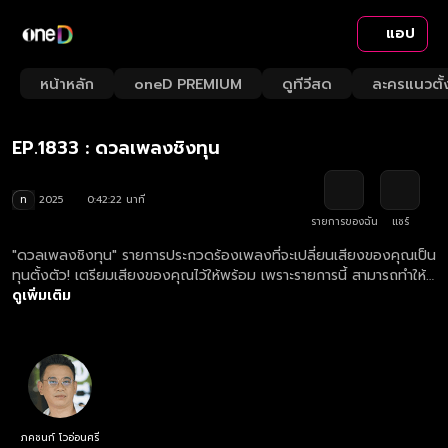
แอป
Playback
/
Mute
หน้าหลัก
oneD PREMIUM
ดูทีวีสด
ละครแนวตั้
Loaded
:
Rate
1.87%
EP.1833 : ดวลเพลงชิงทุน
ท
2025
0:42:22 นาที
รายการของฉัน
แชร์
"ดวลเพลงชิงทุน" รายการประกวดร้องเพลงที่จะเปลี่ยนเสียงของคุณเป็น
ทุนตั้งตัว! เตรียมเสียงของคุณไว้ให้พร้อม เพราะรายการนี้ สามารถทำให้
เสียงของคุณต่อยอดอนาคตคุณได้! ดูย้อนหลังรายการ ดวลเพลงชิงทุน
ดูเพิ่มเติม
ตอนใหม่ล่าสุด ครบทุกตอน ทางเว็บไซต์ oneD.net และแอปฯ oneD
ภคชนก์ โวอ่อนศรี