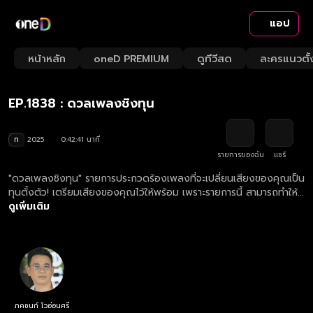
แอป
Playback
/
Mute
หน้าหลัก
oneD PREMIUM
ดูทีวีสด
ละครแนวตั้
Loaded
:
Rate
2.32%
EP.1838 : ดวลเพลงชิงทุน
ท
2025
0:42:41 นาที
รายการของฉัน
แชร์
"ดวลเพลงชิงทุน" รายการประกวดร้องเพลงที่จะเปลี่ยนเสียงของคุณเป็น
ทุนตั้งตัว! เตรียมเสียงของคุณไว้ให้พร้อม เพราะรายการนี้ สามารถทำให้
เสียงของคุณต่อยอดอนาคตคุณได้! ดูย้อนหลังรายการ ดวลเพลงชิงทุน
ดูเพิ่มเติม
ตอนใหม่ล่าสุด ครบทุกตอน ทางเว็บไซต์ oneD.net และแอปฯ oneD
ภคชนก์ โวอ่อนศรี