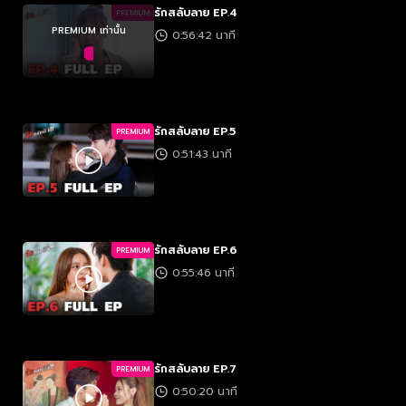
รักสลับลาย EP.4
PREMIUM
PREMIUM เท่านั้น
0:56:42 นาที
รักสลับลาย EP.5
PREMIUM
0:51:43 นาที
รักสลับลาย EP.6
PREMIUM
0:55:46 นาที
รักสลับลาย EP.7
PREMIUM
0:50:20 นาที