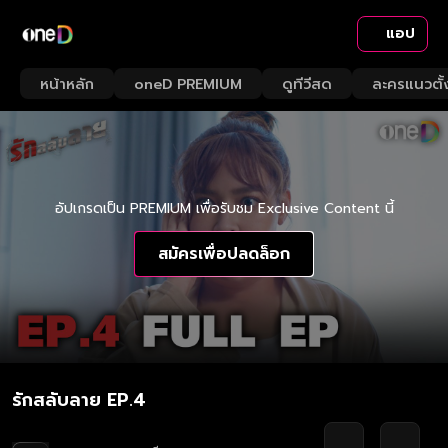
แอป
หน้าหลัก
oneD PREMIUM
ดูทีวีสด
ละครแนวตั้
อัปเกรดเป็น PREMIUM เพื่อรับชม Exclusive Content นี้
สมัครเพื่อปลดล็อก
รักสลับลาย EP.4