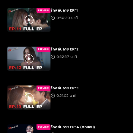
รักสลับลาย EP.11
PREMIUM
0:50:20 นาที
รักสลับลาย EP.12
PREMIUM
0:52:57 นาที
รักสลับลาย EP.13
PREMIUM
0:51:05 นาที
รักสลับลาย EP.14 (ตอนจบ)
PREMIUM