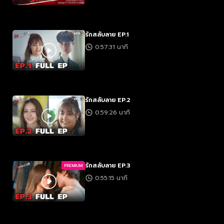
รักสลับลาย EP.1
0:57:31 นาที
รักสลับลาย EP.2
0:59:26 นาที
รักสลับลาย EP.3
PREMIUM
0:55:15 นาที