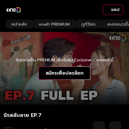
แอป
หน้าหลัก
oneD PREMIUM
ดูทีวีสด
ละครแนวตั้
อัปเกรดเป็น PREMIUM เพื่อรับชม Exclusive Content นี้
สมัครเพื่อปลดล็อก
รักสลับลาย EP.7