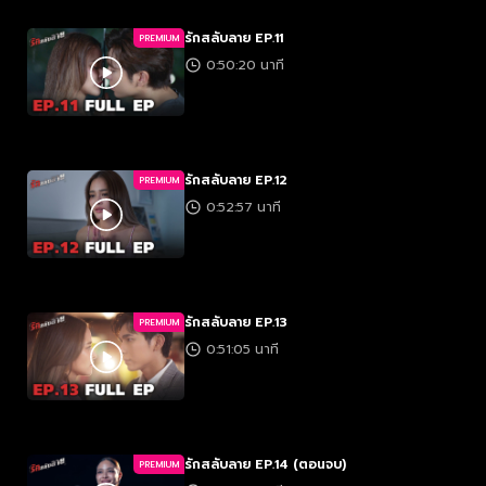
รักสลับลาย EP.11
PREMIUM
0:50:20 นาที
รักสลับลาย EP.12
PREMIUM
0:52:57 นาที
รักสลับลาย EP.13
PREMIUM
0:51:05 นาที
รักสลับลาย EP.14 (ตอนจบ)
PREMIUM