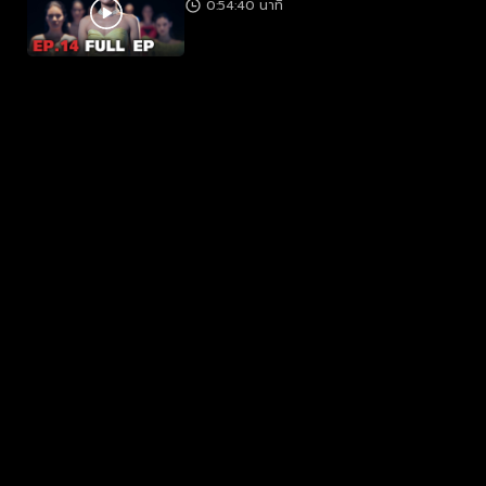
0:54:40 นาที