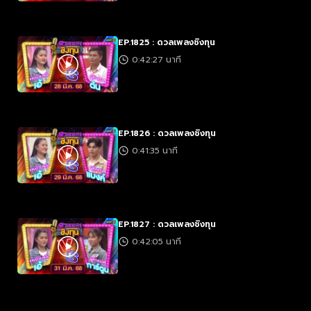
EP.1825 : ดวลเพลงชิงทุน
0:42:27 นาที
EP.1826 : ดวลเพลงชิงทุน
0:41:35 นาที
EP.1827 : ดวลเพลงชิงทุน
0:42:05 นาที