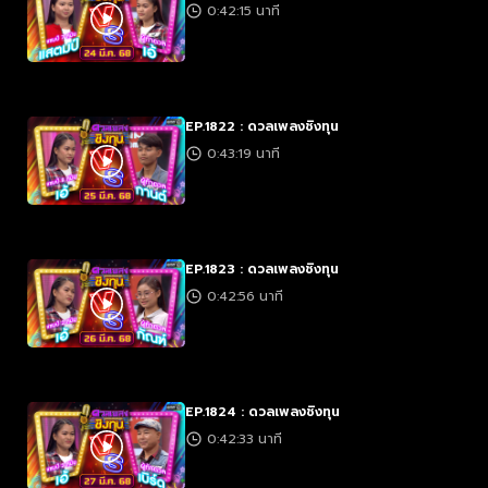
0:42:15 นาที
EP.1822 : ดวลเพลงชิงทุน
0:43:19 นาที
EP.1823 : ดวลเพลงชิงทุน
0:42:56 นาที
EP.1824 : ดวลเพลงชิงทุน
0:42:33 นาที