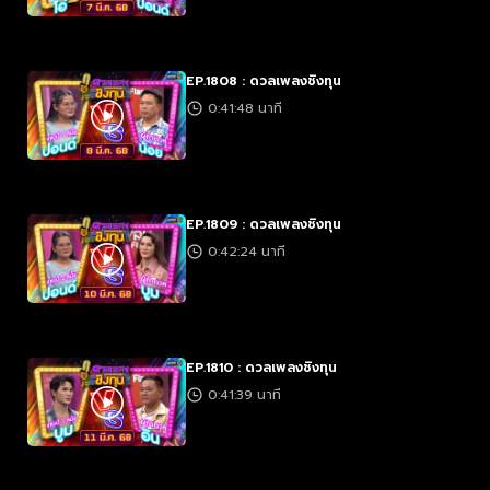
EP.1808 : ดวลเพลงชิงทุน
0:41:48 นาที
EP.1809 : ดวลเพลงชิงทุน
0:42:24 นาที
EP.1810 : ดวลเพลงชิงทุน
0:41:39 นาที