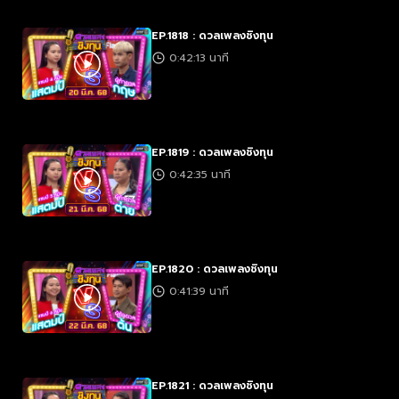
EP.1818 : ดวลเพลงชิงทุน
0:42:13 นาที
EP.1819 : ดวลเพลงชิงทุน
0:42:35 นาที
EP.1820 : ดวลเพลงชิงทุน
0:41:39 นาที
EP.1821 : ดวลเพลงชิงทุน