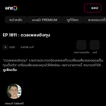
แอป
Playback
/
Mute
หน้าหลัก
oneD PREMIUM
ดูทีวีสด
ละครแนวตั้
Loaded
:
Rate
2.36%
EP.1811 : ดวลเพลงชิงทุน
ท
2025
0:41:58 นาที
รายการของฉัน
แชร์
"ดวลเพลงชิงทุน" รายการประกวดร้องเพลงที่จะเปลี่ยนเสียงของคุณเป็น
ทุนตั้งตัว! เตรียมเสียงของคุณไว้ให้พร้อม เพราะรายการนี้ สามารถทำให้
เสียงของคุณต่อยอดอนาคตคุณได้! ดูย้อนหลังรายการ ดวลเพลงชิงทุน
ดูเพิ่มเติม
ตอนใหม่ล่าสุด ครบทุกตอน ทางเว็บไซต์ oneD.net และแอปฯ oneD
ภคชนก์ โวอ่อนศรี