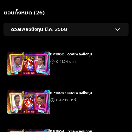
ตอนทั้งหมด (26)
ดวลเพลงชิงทุน มี.ค. 2568
EP.1802 : ดวลเพลงชิงทุน
0:41:54 นาที
EP.1803 : ดวลเพลงชิงทุน
0:42:12 นาที
EP.1804 : ดวลเพลงชิงทุน