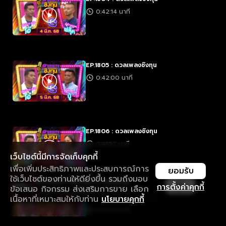
0:42:14 นาที
EP.1805 : ดวลเพลงชิงทุน
0:42:00 นาที
EP.1806 : ดวลเพลงชิงทุน
0:41:57 นาที
เว็บไซต์นี้มีการจัดเก็บคุกกี้
เพื่อเพิ่มประสิทธิภาพและประสบการณ์การ
ยอมรับ
ใช้เว็บไซต์ของท่านให้ดียิ่งขึ้น รวมถึงมอบ
ใช้งานแอป ลื่นไหลกว่า ไม่มีสะดุด
เปิด
การตั้งค่าคุกกี้
ข้อเสนอ กิจกรรม ส่งเสริมการขาย เลือก
ดาวน์โหลดแอปเพื่อการรับชมที่ดีกว่า
EP.1807 : ดวลเพลงชิงทุน
เนื้อหาที่เหมาะสมให้กับท่าน
นโยบายคุกกี้
0:42:15 นาที