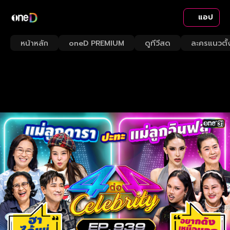
แอป
หน้าหลัก
oneD PREMIUM
ดูทีวีสด
ละครแนวตั้