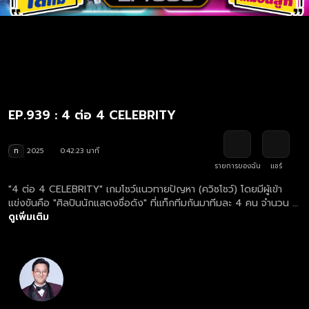
EP.939 : 4 ต่อ 4 CELEBRITY
ท
2025
0:42:23 นาที
รายการของฉัน
แชร์
"4 ต่อ 4 CELEBRITY" เกมโชว์แนวทายปัญหา (ควิซโชว์) โดยมีผู้เข้า
แข่งขันคือ "ศิลปินนักแสดงชื่อดัง" ที่แท็กทีมกันมาทีมละ 4 คน จำนวน 3
ทีม เพื่อแข่งขันตอบคำถามจาก "ผลสำรวจ" ดูย้อนหลังรายการ 4 ต่อ 4
ดูเพิ่มเติม
CELEBRITY ตอนใหม่ล่าสุด ทุกวันอาทิตย์ เวลา 17.00 น.