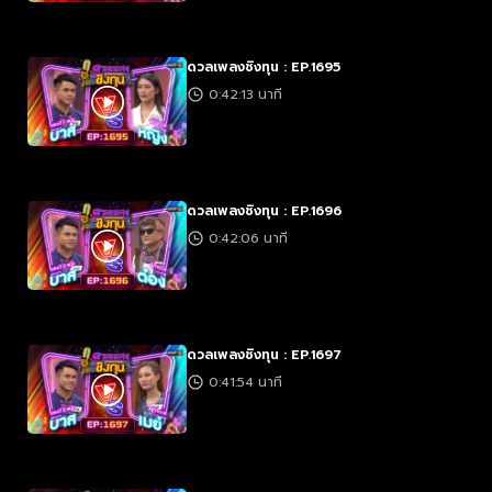
ดวลเพลงชิงทุน : EP.1695
0:42:13 นาที
ดวลเพลงชิงทุน : EP.1696
0:42:06 นาที
ดวลเพลงชิงทุน : EP.1697
0:41:54 นาที