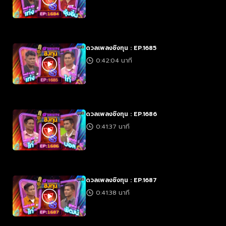
ดวลเพลงชิงทุน : EP.1685
0:42:04 นาที
ดวลเพลงชิงทุน : EP.1686
0:41:37 นาที
ดวลเพลงชิงทุน : EP.1687
0:41:38 นาที