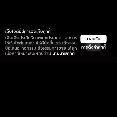
เว็บไซต์นี้มีการจัดเก็บคุกกี้
เพื่อเพิ่มประสิทธิภาพและประสบการณ์การ
ยอมรับ
ใช้เว็บไซต์ของท่านให้ดียิ่งขึ้น รวมถึงมอบ
ใช้งานแอป ลื่นไหลกว่า ไม่มีสะดุด
เปิด
การตั้งค่าคุกกี้
ข้อเสนอ กิจกรรม ส่งเสริมการขาย เลือก
ดาวน์โหลดแอปเพื่อการรับชมที่ดีกว่า
เนื้อหาที่เหมาะสมให้กับท่าน
นโยบายคุกกี้
รับประสบการณ์ที่ดีที่สุดบนแอป
ภาษาไทย
คำถามที่พบบ่อย
แจ้งปัญหาการใช้งาน