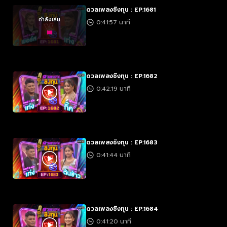
ดวลเพลงชิงทุน : EP.1681
กำลังเล่น
0:41:57 นาที
ดวลเพลงชิงทุน : EP.1682
0:42:19 นาที
ดวลเพลงชิงทุน : EP.1683
0:41:44 นาที
ดวลเพลงชิงทุน : EP.1684
0:41:20 นาที