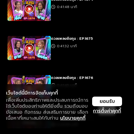
0:41:48 นาที
ดวลเพลงชิงทุน : EP.1675
0:41:32 นาที
ดวลเพลงชิงทุน : EP.1676
0:41:45 นาที
เว็บไซต์นี้มีการจัดเก็บคุกกี้
เพื่อเพิ่มประสิทธิภาพและประสบการณ์การ
ยอมรับ
ใช้เว็บไซต์ของท่านให้ดียิ่งขึ้น รวมถึงมอบ
ใช้งานแอป ลื่นไหลกว่า ไม่มีสะดุด
เปิด
การตั้งค่าคุกกี้
ข้อเสนอ กิจกรรม ส่งเสริมการขาย เลือก
ดาวน์โหลดแอปเพื่อการรับชมที่ดีกว่า
ดวลเพลงชิงทุน : EP.1677
เนื้อหาที่เหมาะสมให้กับท่าน
นโยบายคุกกี้
กำลังเล่น
0:24:39 นาที