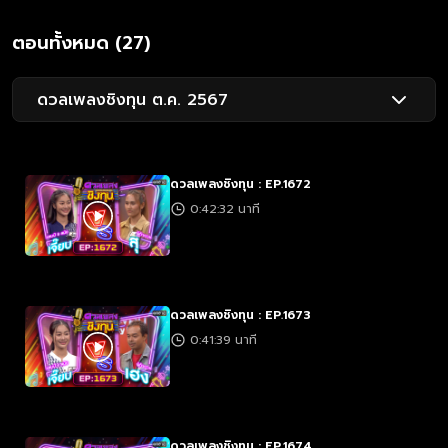
ตอนทั้งหมด (27)
ดวลเพลงชิงทุน ต.ค. 2567
ดวลเพลงชิงทุน : EP.1672
0:42:32 นาที
ดวลเพลงชิงทุน : EP.1673
0:41:39 นาที
ดวลเพลงชิงทุน : EP.1674