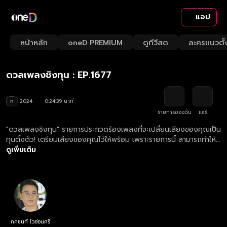
แอป
Playback
/
Mute
หน้าหลัก
oneD PREMIUM
ดูทีวีสด
ละครแนวตั้
Loaded
:
Rate
4.46%
ดวลเพลงชิงทุน : EP.1677
ท
2024
0:24:39 นาที
รายการของฉัน
แชร์
"ดวลเพลงชิงทุน" รายการประกวดร้องเพลงที่จะเปลี่ยนเสียงของคุณเป็น
ทุนตั้งตัว! เตรียมเสียงของคุณไว้ให้พร้อม เพราะรายการนี้ สามารถทำให้
เสียงของคุณต่อยอดอนาคตคุณได้! ดูย้อนหลังรายการ ดวลเพลงชิงทุน
ดูเพิ่มเติม
ตอนใหม่ล่าสุด ครบทุกตอน ทางเว็บไซต์ oneD.net และแอปฯ oneD
ภคชนก์ โวอ่อนศรี