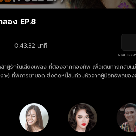
่กลอง EP.8
0:43:32 นาที
รายการขอ
กล้าผู้รักในเสียงเพลง ที่ต้องจากกองทัพ เพื่อเดินทางกลับแ
เงาะ) ที่พิการตาบอด ซึ่งติดหนี้สินท่วมหัวจากผู้มีอิทธิพลขอ
ีทางเพื่อหาเงินมาปลดหนี้ โดยการตั้งวงดนตรีลูกทุ่งขึ้นมา
หน้าหวานที่แอบหลงรักทุย คอยให้การช่วยเหลือ งานนี้ทุยจ
อดได้หรือไม่ มาตามเอาใจช่วยทุยให้ฝ่าฟันกับทุกอุปสรรค พร้อ