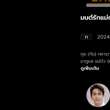
มนต์รักแม
ท
2024
ทุย (กัน) ทหาร
มาดูแล แม่บัว (
พยายามทำทุกวิถ
ดูเพิ่มเติม
(แพรว) สาวแก่น
ให้กับแม่ที่ตาบ