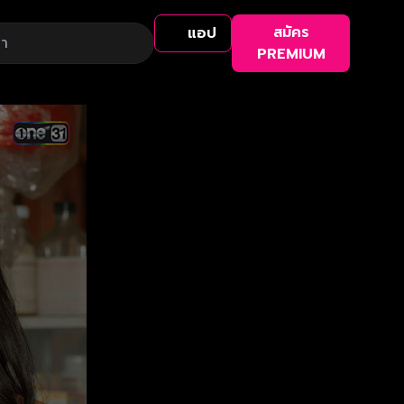
สมัคร
แอป
PREMIUM