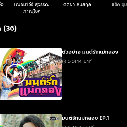
ื้อ
เฌอมาวีร์ สุวรรณ
ตติยา สนสกุล
แซ็ค ชุ
ภาณุโชค
 (36)
ตัวอย่าง มนต์รักแม่กลอง
0:01:14 นาที
มนต์รักแม่กลอง EP.1