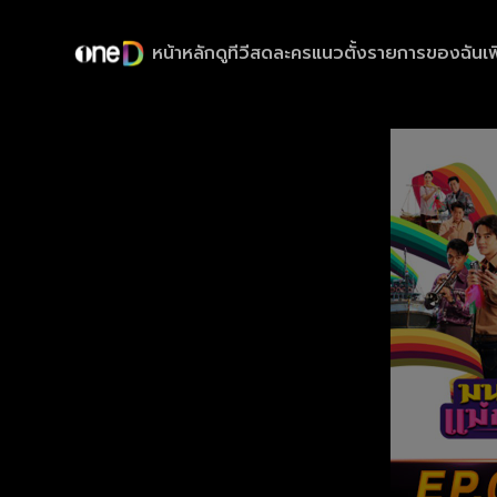
หน้าหลัก
ดูทีวีสด
ละครแนวตั้ง
รายการของฉัน
เพ