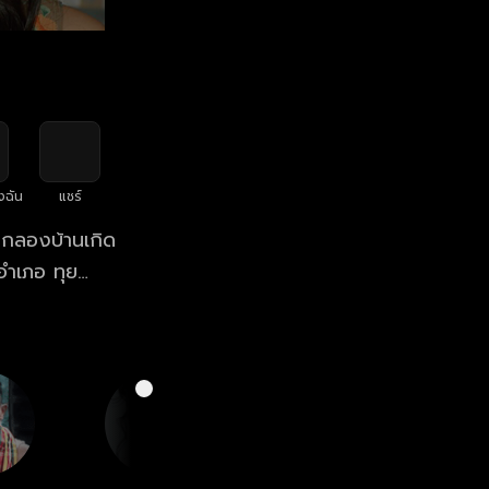
งฉัน
แชร์
ม่กลองบ้านเกิด
งอำเภอ ทุย
 โดยมี ดอกแก้ว
ะสามารถปลดหนี้
มกัน