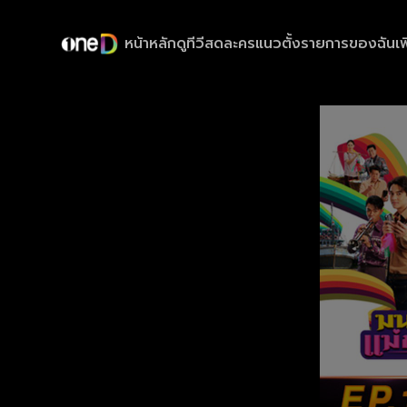
หน้าหลัก
ดูทีวีสด
ละครแนวตั้ง
รายการของฉัน
เพ