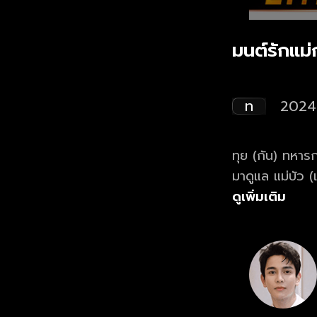
มนต์รักแม
ท
2024
ทุย (กัน) ทหาร
มาดูแล แม่บัว (
พยายามทำทุกวิถ
ดูเพิ่มเติม
(แพรว) สาวแก่น
ให้กับแม่ที่ตาบ