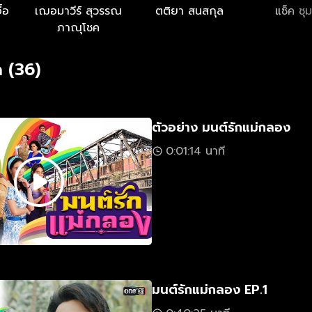
ื้อ
เฌอมาวีร์ สุวรรณ
ตติยา สนสกุล
แซ็ค ชุ
ภาณุโชค
 (36)
ตัวอย่าง มนต์รักแม่กลอง
0:01:14 นาที
มนต์รักแม่กลอง EP.1