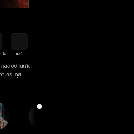
งฉัน
แชร์
ม่กลองบ้านเกิด
งอำเภอ ทุย
 โดยมี ดอกแก้ว
ะสามารถปลดหนี้
มกัน