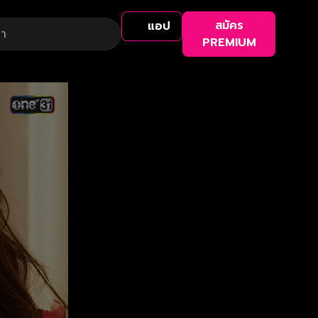
สมัคร
แอป
PREMIUM