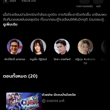
ท
2024
0:42:26 นาที
รายการของฉัน
แชร์
เมื่อโรงเรียนบ้านโคกปังกำลังจะถูกปิด ภารกิจชี้ชะตาจึงเกิดขึ้น เตรียมพบ
กับทีมวอลเลย์บอลสุดปัง ที่จะมากอบกู้โรงเรียนให้พ้นวิกฤติ ร่วมกอบกู้
โรงเรียนบ้านโคกปังไปพร้อมกัน!
ดูเพิ่มเติม
ศักดิ์สิทธิ์ แท่งทอง
หนูเล็ก ทิฐินันท์
วิทยา เทพทิพย์
ณัฐกุล พิมพ์ธงชัย
รุ่งรดา ร
กุล
เจร
ตอนทั้งหมด (20)
ตัวอย่าง นักตบบ้านโคกปัง
0:00:54 นาที