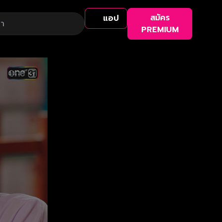
สมัคร
แอป
PREMIUM