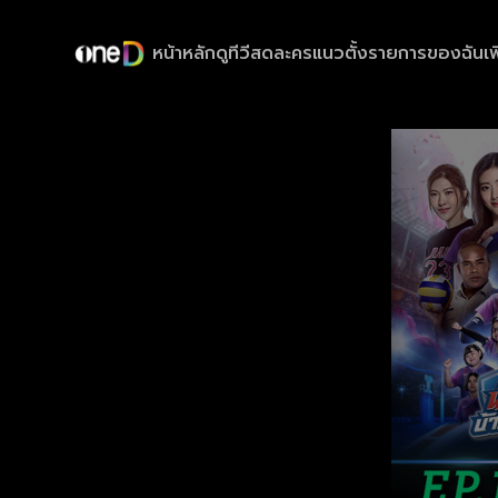
หน้าหลัก
ดูทีวีสด
ละครแนวตั้ง
รายการของฉัน
เพ