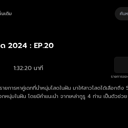
ิ่มเติม
Playback
/
Mute
Loaded
:
Rate
1.07%
โสด 2024 : EP.20
1:32:20 นาที
รายการขอ
 รายการหาคู่เดทที่นำหนุ่มโสดในฝัน มาให้สาวโสดได้เลือกถึ
อกหนุ่มในฝัน โดยมีคำแนะนำ จากเหล่ากูรู 4 ท่าน เป็นตัวช่วย 
วน มาร่วมลุ้นไปพร้อมกันว่า "หนุ่มในฝันที่เธอเลือก" จะเป็น 
ย้อนหลังรายการ รู้ไหมใครโสด 2025 ตอนใหม่ล่าสุด
วลา 22.15 น.