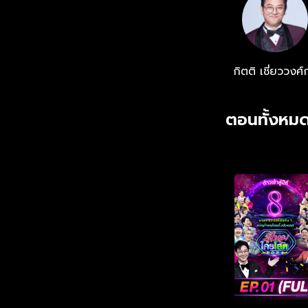
กิตติ เชี่ยววงศ์
ตอนทั้งหมด