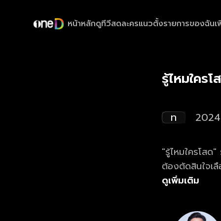
หน้าหลัก
ดูทีวีสด
ละครแนวตั้ง
รายการของฉัน
เพ
รู้ไหมใคร
ท
2024
"รู้ไหมใครโสด"
ต้องตัดสินใจเลื
ความสนุก ความป่
ดูเพิ่มเติม
เจ้าของ หรือไม่มองหญิง" กันแน่!!! ดู
ทุกวันอาทิตย์ เ