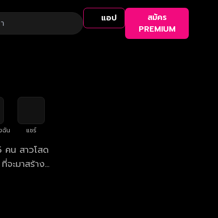
สมัคร
แอป
PREMIUM
งฉัน
แชร์
ง 5 คน สาวโสด
ที่จะมาสร้าง
"หนุ่มโสด มี