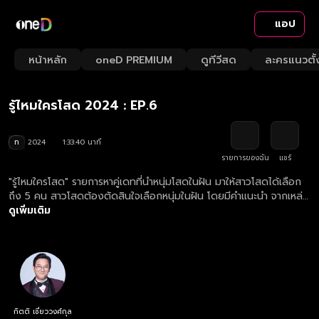
แอป
Playback
/
Mute
หน้าหลัก
oneD PREMIUM
ดูทีวีสด
ละครแนวตั้
Loaded
:
Rate
1.06%
รู้ไหมใครโสด 2024 : EP.6
ท
2024
1:33:40 นาที
รายการของฉัน
แชร์
"รู้ไหมใครโสด" รายการหาคู่เดทที่นำหนุ่มโสดในฝัน มาให้สาวโสดได้เลือก
ถึง 5 คน สาวโสดต้องตัดสินใจเลือกหนุ่มในฝัน โดยมีคำแนะนำ จากเหล่า
กูรู 4 ท่าน เป็นตัวช่วย ที่จะมาสร้างความสนุก ความป่วน มาร่วมลุ้นไป
ดูเพิ่มเติม
พร้อมกันว่า "หนุ่มในฝันที่เธอเลือก" จะเป็น "หนุ่มโสด มีเจ้าของ หรือไม่
มองหญิง" กันแน่!!! ดูย้อนหลังรายการ รู้ไหมใครโสด 2025 ตอนใหม่
ล่าสุด ทุกวันอาทิตย์ เวลา 22.15 น.
กิตติ เชี่ยววงศ์กุล