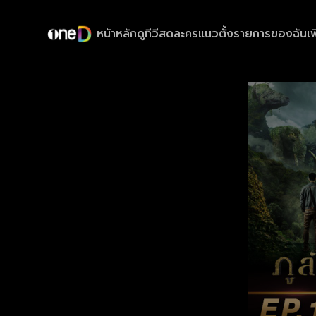
หน้าหลัก
ดูทีวีสด
ละครแนวตั้ง
รายการของฉัน
เพ