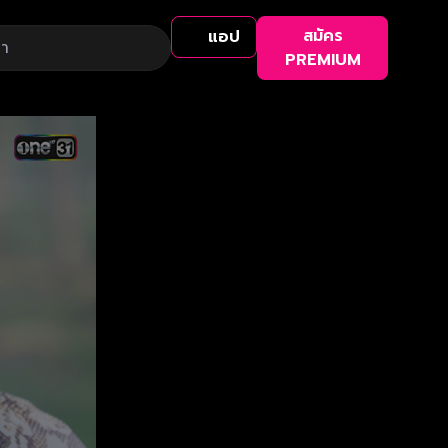
สมัคร
แอป
PREMIUM