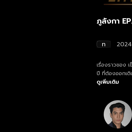
ภูลังกา EP
ท
2024
เรื่องราวของ เ
ปี ที่ต้องออกเ
ศักดิ์สิทธิ์คู่
ดูเพิ่มเติม
หนุ่มชาวมนุษย์ ท
รวบรวมมณีกลับ