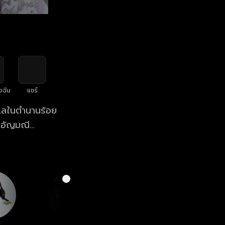
งฉัน
แชร์
บแลในตำนานร้อย
" อัญมณี
โบราณินทร์) ชาย
่าภูลังกา เพื่อ