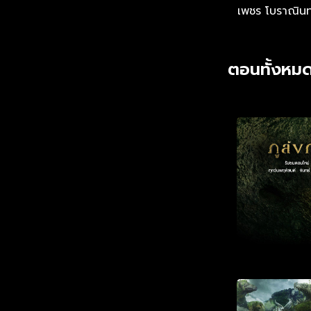
เพชร โบราณินท
ตอนทั้งหมด