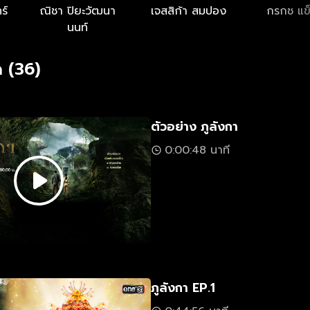
ร์
ณิชา ปิยะวัฒนา
เจสสิก้า สมปอง
กรกช แข็
นนท์
 (36)
ตัวอย่าง ภูลังกา
0:00:48 นาที
ภูลังกา EP.1