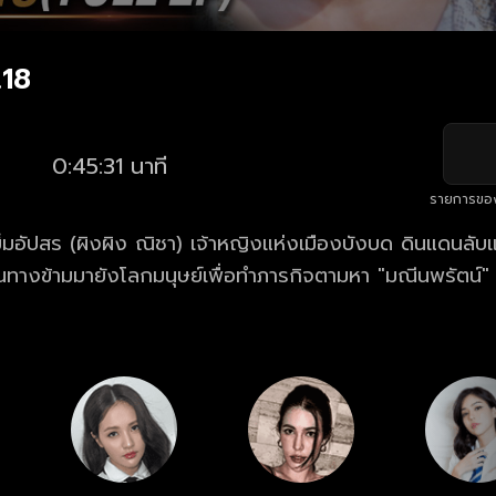
.18
0:45:31 นาที
รายการขอ
ข็มอัปสร (ผิงผิง ณิชา) เจ้าหญิงแห่งเมืองบังบด ดินแดนลั
ดินทางข้ามมายังโลกมนุษย์เพื่อทำภารกิจตามหา "มณีนพรัตน์
บ้านคู่เมืองที่หายไป โดยได้รับความช่วยเหลือจาก ณพนา (เพชร 
ั้งคู่ต้องร่วมมือกันฝ่าฟันอันตรายและสิ่งเร้นลับสุดคาดเดาในป
คืนมาและปกป้องเมืองบังบดให้ปลอดภัย