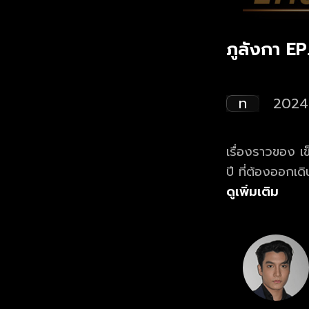
ภูลังกา EP
ท
2024
เรื่องราวของ เ
ปี ที่ต้องออกเ
ศักดิ์สิทธิ์คู่
ดูเพิ่มเติม
หนุ่มชาวมนุษย์ ท
รวบรวมมณีกลับ