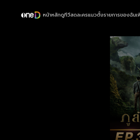
หน้าหลัก
ดูทีวีสด
ละครแนวตั้ง
รายการของฉัน
เพ