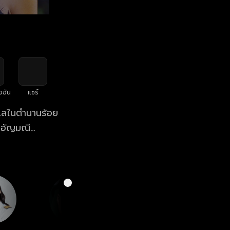
งฉัน
แชร์
บแลในตำนานร้อย
" อัญมณี
โบราณินทร์) ชาย
่าภูลังกา เพื่อ