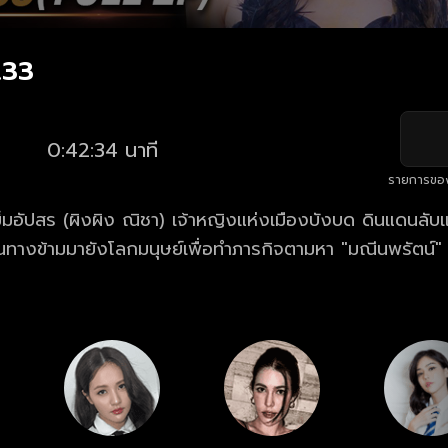
.33
0:42:34 นาที
รายการขอ
ข็มอัปสร (ผิงผิง ณิชา) เจ้าหญิงแห่งเมืองบังบด ดินแดนลั
ดินทางข้ามมายังโลกมนุษย์เพื่อทำภารกิจตามหา "มณีนพรัตน์
บ้านคู่เมืองที่หายไป โดยได้รับความช่วยเหลือจาก ณพนา (เพชร 
ั้งคู่ต้องร่วมมือกันฝ่าฟันอันตรายและสิ่งเร้นลับสุดคาดเดาในป
คืนมาและปกป้องเมืองบังบดให้ปลอดภัย