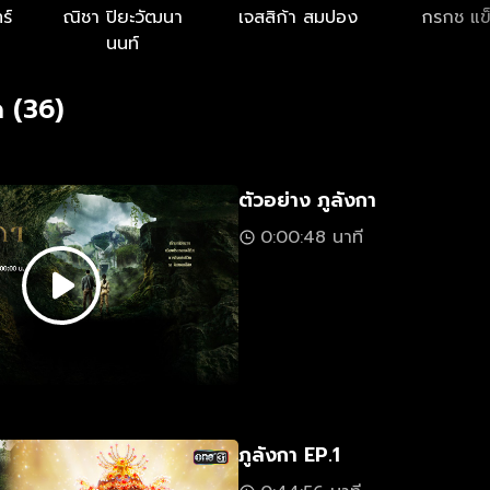
ร์
ณิชา ปิยะวัฒนา
เจสสิก้า สมปอง
กรกช แข็
นนท์
 (36)
ตัวอย่าง ภูลังกา
0:00:48 นาที
ภูลังกา EP.1