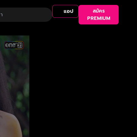
สมัคร
แอป
PREMIUM