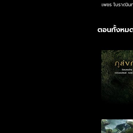
เพชร โบราณินท
ตอนทั้งหมด