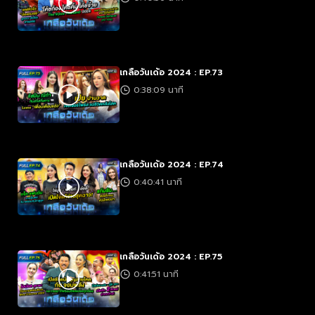
เกลือวันเด้อ 2024 : EP.73
0:38:09 นาที
เกลือวันเด้อ 2024 : EP.74
0:40:41 นาที
เกลือวันเด้อ 2024 : EP.75
0:41:51 นาที