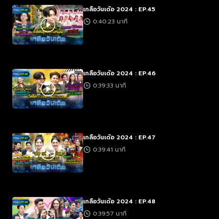
เกลือวันเด้อ 2024 : EP.45
0:40:23 นาที
เกลือวันเด้อ 2024 : EP.46
0:39:33 นาที
เกลือวันเด้อ 2024 : EP.47
0:39:41 นาที
เกลือวันเด้อ 2024 : EP.48
0:39:57 นาที