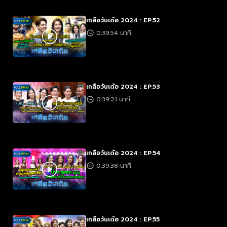
เกลือวันเด้อ 2024 : EP.52
0:39:54 นาที
เกลือวันเด้อ 2024 : EP.53
0:39:21 นาที
เกลือวันเด้อ 2024 : EP.54
0:39:38 นาที
เกลือวันเด้อ 2024 : EP.55