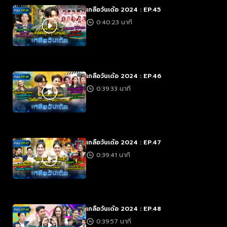
เกลือวันเด้อ 2024 : EP.45
0:40:23 นาที
เกลือวันเด้อ 2024 : EP.46
0:39:33 นาที
เกลือวันเด้อ 2024 : EP.47
0:39:41 นาที
เกลือวันเด้อ 2024 : EP.48
0:39:57 นาที