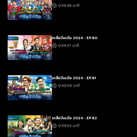
0:39:48 นาที
เกลือวันเด้อ 2024 : EP.80
0:39:37 นาที
เกลือวันเด้อ 2024 : EP.81
0:40:59 นาที
เกลือวันเด้อ 2024 : EP.82
0:39:03 นาที