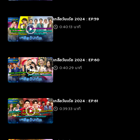
เกลือวันเด้อ 2024 : EP.59
0:40:13 นาที
เกลือวันเด้อ 2024 : EP.60
0:40:29 นาที
เกลือวันเด้อ 2024 : EP.61
0:39:33 นาที