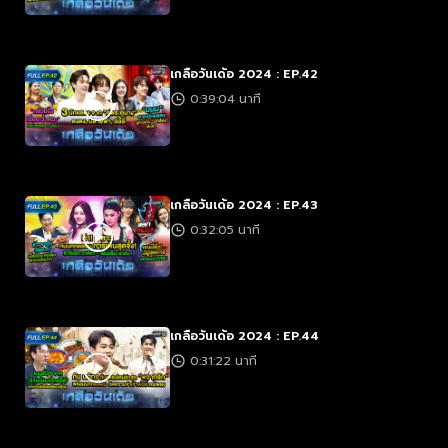
เกลือวันเด้อ 2024 : EP.42
0:39:04 นาที
เกลือวันเด้อ 2024 : EP.43
0:32:05 นาที
เกลือวันเด้อ 2024 : EP.44
0:31:22 นาที