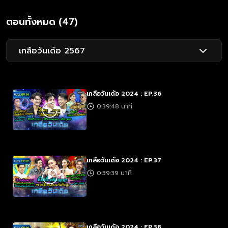
ตอนทั้งหมด (47)
เกลือวันเด้อ 2567
เกลือวันเด้อ 2024 : EP.36
0:39:48 นาที
เกลือวันเด้อ 2024 : EP.37
0:39:39 นาที
เกลือวันเด้อ 2024 : EP.38