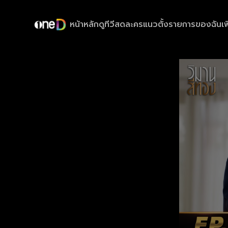
หน้าหลัก
ดูทีวีสด
ละครแนวตั้ง
รายการของฉัน
เพ