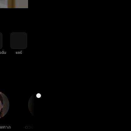
งฉัน
แชร์
ไพศาล
ดวงตา ตุงคะมณี
พลวัฒน์ มนู
จักร