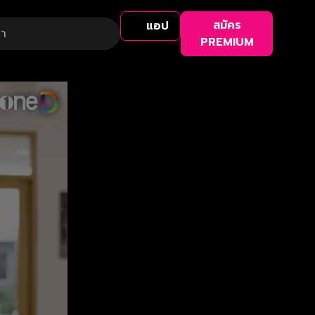
สมัคร
แอป
PREMIUM