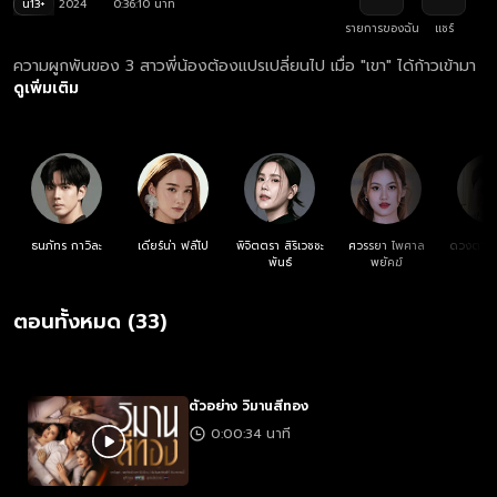
น13+
2024
0:36:10 นาที
รายการของฉัน
แชร์
ความผูกพันของ 3 สาวพี่น้องต้องแปรเปลี่ยนไป เมื่อ "เขา" ได้ก้าวเข้ามา
ดูเพิ่มเติม
ธนภัทร กาวิละ
เดียร์น่า ฟลีโป
พิจิตตรา สิริเวชชะ
ศวรรยา ไพศาล
ดวงตา ต
พันธ์
พยัคฆ์
ตอนทั้งหมด (33)
ตัวอย่าง วิมานสีทอง
0:00:34 นาที