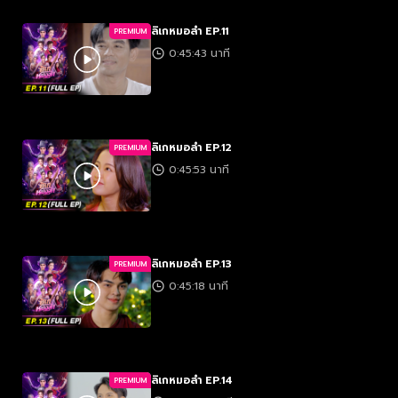
ลิเกหมอลำ EP.11
PREMIUM
0:45:43 นาที
ลิเกหมอลำ EP.12
PREMIUM
0:45:53 นาที
ลิเกหมอลำ EP.13
PREMIUM
0:45:18 นาที
ลิเกหมอลำ EP.14
PREMIUM