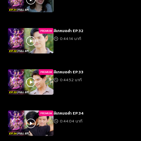
ลิเกหมอลำ EP.32
PREMIUM
0:44:14 นาที
ลิเกหมอลำ EP.33
PREMIUM
0:44:52 นาที
ลิเกหมอลำ EP.34
PREMIUM
0:44:04 นาที