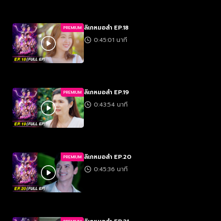
ลิเกหมอลำ EP.18
PREMIUM
0:45:01 นาที
ลิเกหมอลำ EP.19
PREMIUM
0:43:54 นาที
ลิเกหมอลำ EP.20
PREMIUM
0:45:36 นาที