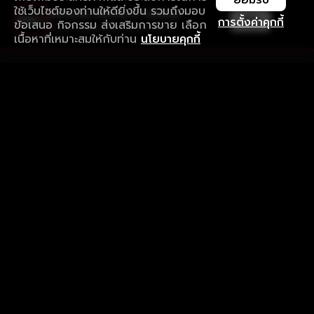
ยอมรับ
ใช้เว็บไซต์ของท่านให้ดียิ่งขึ้น รวมถึงมอบ
ใช้งานแอป ลื่นไหลกว่า ไม่มีสะดุด
เปิด
การตั้งค่าคุกกี้
ข้อเสนอ กิจกรรม ส่งเสริมการขาย เลือก
ดาวน์โหลดแอปเพื่อการรับชมที่ดีกว่า
เนื้อหาที่เหมาะสมให้กับท่าน
นโยบายคุกกี้
รับประสบการณ์ที่ดีที่สุดบนแอป
ภาษาไทย
คำถามที่พบบ่อย
แจ้งปัญหาการใช้งาน
ข้อกำหนดและเงื่อนไขการใช้งาน
นโยบายความเป็นส่วนตัว
ติดตามเรา