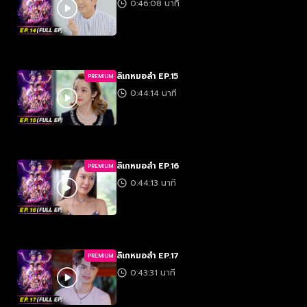
0:46:08 นาที
ลิเกหมอลำ EP.15
PREMIUM
0:44:14 นาที
ลิเกหมอลำ EP.16
PREMIUM
0:44:13 นาที
ลิเกหมอลำ EP.17
PREMIUM
0:43:31 นาที