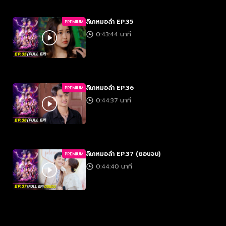
ลิเกหมอลำ EP.35
PREMIUM
0:43:44 นาที
ลิเกหมอลำ EP.36
PREMIUM
0:44:37 นาที
ลิเกหมอลำ EP.37 (ตอนจบ)
PREMIUM
0:44:40 นาที