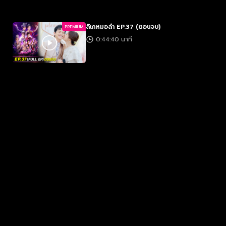
ลิเกหมอลำ EP.37 (ตอนจบ)
PREMIUM
0:44:40 นาที