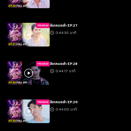
ลิเกหมอลำ EP.27
PREMIUM
0:44:30 นาที
ลิเกหมอลำ EP.28
PREMIUM
0:44:17 นาที
ลิเกหมอลำ EP.29
PREMIUM
0:44:00 นาที