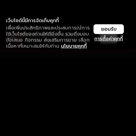
เว็บไซต์นี้มีการจัดเก็บคุกกี้
เพื่อเพิ่มประสิทธิภาพและประสบการณ์การ
ยอมรับ
ใช้เว็บไซต์ของท่านให้ดียิ่งขึ้น รวมถึงมอบ
ใช้งานแอป ลื่นไหลกว่า ไม่มีสะดุด
เปิด
การตั้งค่าคุกกี้
ข้อเสนอ กิจกรรม ส่งเสริมการขาย เลือก
ดาวน์โหลดแอปเพื่อการรับชมที่ดีกว่า
เนื้อหาที่เหมาะสมให้กับท่าน
นโยบายคุกกี้
รับประสบการณ์ที่ดีที่สุดบนแอป
ภาษาไทย
คำถามที่พบบ่อย
แจ้งปัญหาการใช้งาน
ข้อกำหนดและเงื่อนไขการใช้งาน