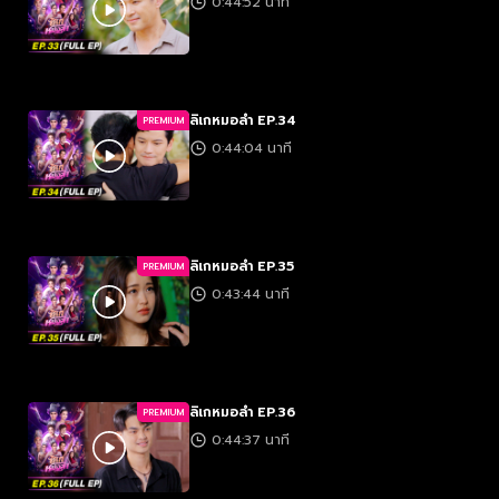
0:44:52 นาที
ลิเกหมอลำ EP.34
PREMIUM
0:44:04 นาที
ลิเกหมอลำ EP.35
PREMIUM
0:43:44 นาที
ลิเกหมอลำ EP.36
PREMIUM
0:44:37 นาที