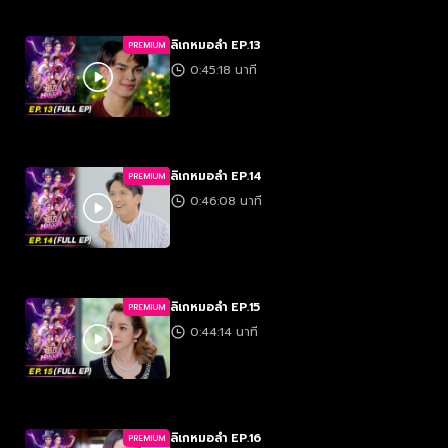
ลิเกหมอลำ EP.13
PREMIUM
0:45:18 นาที
ลิเกหมอลำ EP.14
PREMIUM
0:46:08 นาที
ลิเกหมอลำ EP.15
PREMIUM
0:44:14 นาที
ลิเกหมอลำ EP.16
PREMIUM