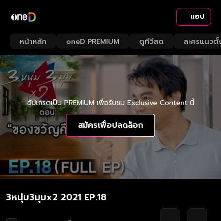
แอป
หน้าหลัก
oneD PREMIUM
ดูทีวีสด
ละครแนวตั้
อัปเกรดเป็น PREMIUM เพื่อรับชม Exclusive Content นี้
สมัครเพื่อปลดล็อก
3หนุ่ม3มุมx2 2021 EP.18