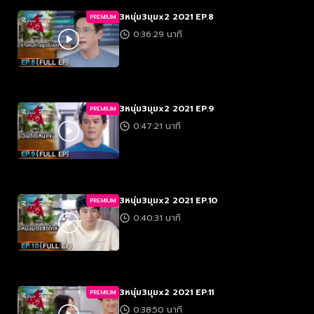
3หนุ่ม3มุมx2 2021 EP.8
PREMIUM
0:36:29 นาที
3หนุ่ม3มุมx2 2021 EP.9
PREMIUM
0:47:21 นาที
3หนุ่ม3มุมx2 2021 EP.10
PREMIUM
0:40:31 นาที
3หนุ่ม3มุมx2 2021 EP.11
PREMIUM
0:38:50 นาที