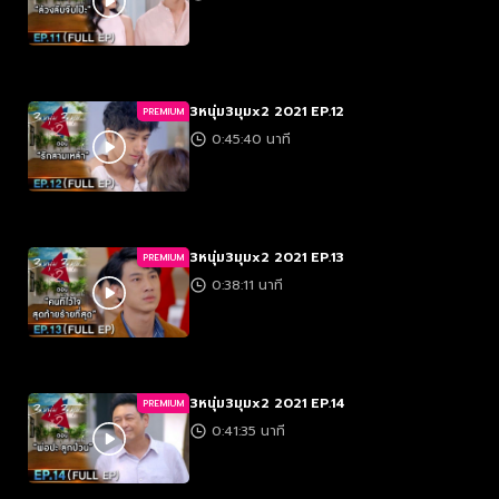
3หนุ่ม3มุมx2 2021 EP.12
PREMIUM
0:45:40 นาที
3หนุ่ม3มุมx2 2021 EP.13
PREMIUM
0:38:11 นาที
3หนุ่ม3มุมx2 2021 EP.14
PREMIUM
0:41:35 นาที