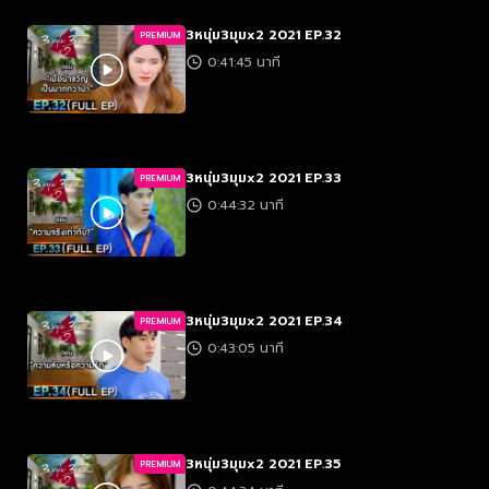
3หนุ่ม3มุมx2 2021 EP.32
PREMIUM
0:41:45 นาที
3หนุ่ม3มุมx2 2021 EP.33
PREMIUM
0:44:32 นาที
3หนุ่ม3มุมx2 2021 EP.34
PREMIUM
0:43:05 นาที
3หนุ่ม3มุมx2 2021 EP.35
PREMIUM