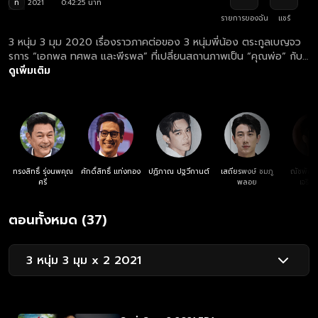
ท
2021
0:42:25 นาที
รายการของฉัน
แชร์
3 หนุ่ม 3 มุม 2020 เรื่องราวภาคต่อของ 3 หนุ่มพี่น้อง ตระกูลเบญจว
รการ “เอกพล ทศพล และพีรพล” ที่เปลี่ยนสถานภาพเป็น “คุณพ่อ” กับ
เหล่าบรรดาลูกๆ ที่มีมุมมองที่ต่างกัน แต่ต้องอาศัยอยู่บ้านหลังเดียวกัน
ดูเพิ่มเติม
ความสนุกสุดฮาจึงเกิดขึ้น!!!
ทรงสิทธิ์ รุ่งนพคุณ
ศักดิ์สิทธิ์ แท่งทอง
ปฏิภาณ ปฐวีกานต์
เสถียรพงษ์ ชมภู
ณัชพัณณ
ศรี
พลอย
เจริญ
ตอนทั้งหมด (37)
3 หนุ่ม 3 มุม x 2 2021