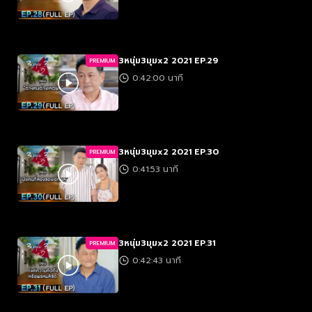
3หนุ่ม3มุมx2 2021 EP.29
PREMIUM
0:42:00 นาที
3หนุ่ม3มุมx2 2021 EP.30
PREMIUM
0:41:53 นาที
3หนุ่ม3มุมx2 2021 EP.31
PREMIUM
0:42:43 นาที