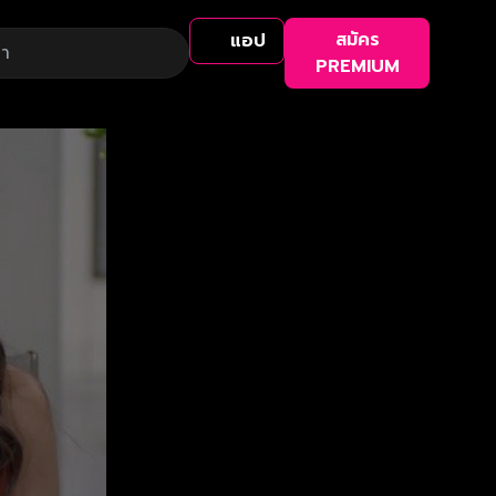
สมัคร
แอป
PREMIUM