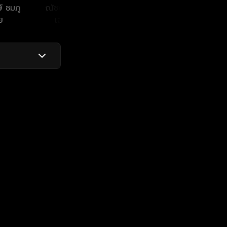
์ ชมภู
ณัชพัณณ์ ปรมะ
ปรัตถกร คัยนันทน์
พิศมั
ย
เจริญโรจน์