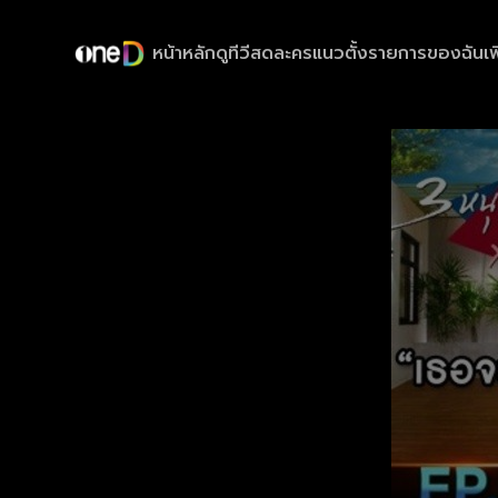
หน้าหลัก
ดูทีวีสด
ละครแนวตั้ง
รายการของฉัน
เพ