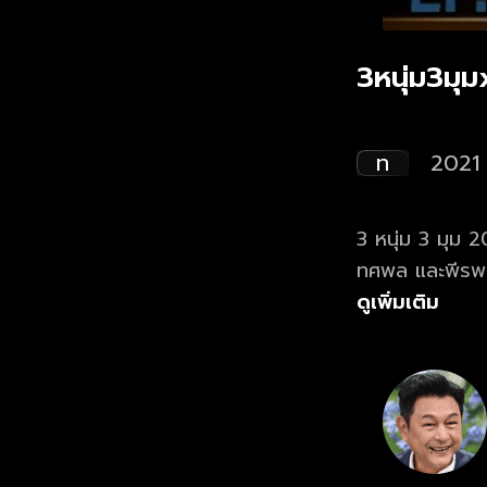
3หนุ่ม3มุ
ท
2021
3 หนุ่ม 3 มุม 
ทศพล และพีรพล”
แต่ต้องอาศัยอยู
ดูเพิ่มเติม