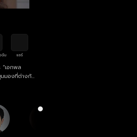
งฉัน
แชร์
าร “เอกพล
ุมมองที่ต่างกัน