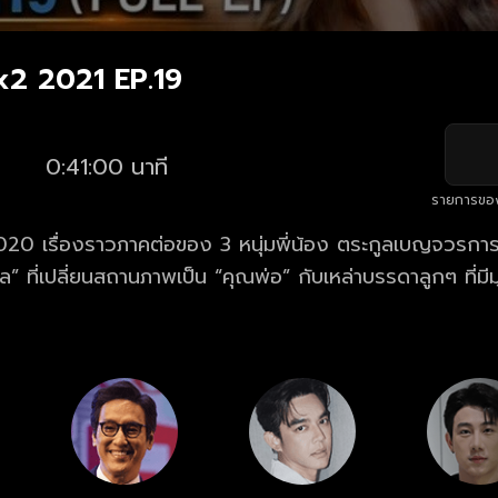
มx2 2021 EP.19
0:41:00 นาที
รายการขอ
2020 เรื่องราวภาคต่อของ 3 หนุ่มพี่น้อง ตระกูลเบญจวรก
 ที่เปลี่ยนสถานภาพเป็น “คุณพ่อ” กับเหล่าบรรดาลูกๆ ที่มีม
่บ้านหลังเดียวกัน ความสนุกสุดฮาจึงเกิดขึ้น!!!