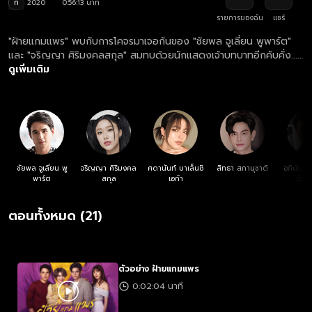
ท
2020
0:56:13 นาที
รายการของฉัน
แชร์
"ฝ้ายแกมแพร" พบกับการโคจรมาเจอกันของ "ชัยพล จูเลี่ยน พูพาร์ต"
และ "จริญญา ศิริมงคลสกุล" สมทบด้วยนักแสดงเจ้าบทบาทอีกคับคั่ง...
เมื่อชีวิตขมจนเกิดเป็นปมในใจ "เขา" และ "เธอ" จึงสร้างตัวตนขึ้นมาใหม่
ดูเพิ่มเติม
เพื่อไต่สู่สังคมที่ใฝ่ฝัน แต่ทุกสิ่งกลับไม่ง่ายอย่างนั้น เมื่อพวกเขาได้เรียนรู้
ว่าชีวิตที่สุขสมหวังไม่อาจเกิดขึ้นได้จากคำโกหกและการหลอกลวง ...โดย
เฉพาะการหลอกหัวใจตนเอง!
ชัยพล จูเลี่ยน พู
จริญญา ศิริมงคล
ศดานันท์ บาเล็นซิ
สิทธา สภานุชาติ
อภินันท์ 
พาร์ต
สกุล
เอก้า
วัฒน
ตอนทั้งหมด (21)
ตัวอย่าง ฝ้ายแกมแพร
0:02:04 นาที