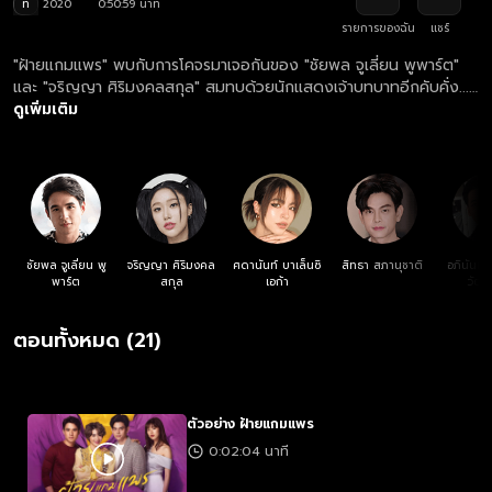
ท
2020
0:50:59 นาที
รายการของฉัน
แชร์
"ฝ้ายแกมแพร" พบกับการโคจรมาเจอกันของ "ชัยพล จูเลี่ยน พูพาร์ต"
และ "จริญญา ศิริมงคลสกุล" สมทบด้วยนักแสดงเจ้าบทบาทอีกคับคั่ง...
เมื่อชีวิตขมจนเกิดเป็นปมในใจ "เขา" และ "เธอ" จึงสร้างตัวตนขึ้นมาใหม่
ดูเพิ่มเติม
เพื่อไต่สู่สังคมที่ใฝ่ฝัน แต่ทุกสิ่งกลับไม่ง่ายอย่างนั้น เมื่อพวกเขาได้เรียนรู้
ว่าชีวิตที่สุขสมหวังไม่อาจเกิดขึ้นได้จากคำโกหกและการหลอกลวง ...โดย
เฉพาะการหลอกหัวใจตนเอง!
ชัยพล จูเลี่ยน พู
จริญญา ศิริมงคล
ศดานันท์ บาเล็นซิ
สิทธา สภานุชาติ
อภินันท์ 
พาร์ต
สกุล
เอก้า
วัฒน
ตอนทั้งหมด (21)
ตัวอย่าง ฝ้ายแกมแพร
0:02:04 นาที