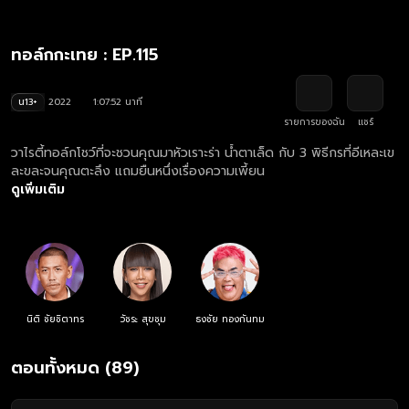
ทอล์กกะเทย : EP.115
น13+
2022
1:07:52 นาที
รายการของฉัน
แชร์
วาไรตี้ทอล์กโชว์ที่จะชวนคุณมาหัวเราะร่า น้ำตาเล็ด กับ 3 พิธีกรที่อีเหละเข
ละขละจนคุณตะลึง แถมยืนหนึ่งเรื่องความเพี้ยน
ดูเพิ่มเติม
นิติ ชัยชิตาทร
วัชระ สุขชุม
ธงชัย ทองกันทม
ตอนทั้งหมด (89)