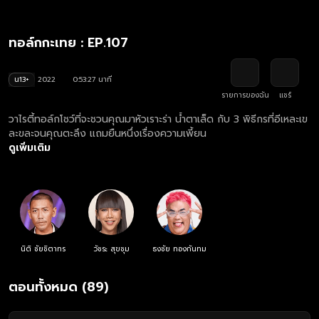
ทอล์กกะเทย : EP.107
น13+
2022
0:53:27 นาที
รายการของฉัน
แชร์
วาไรตี้ทอล์กโชว์ที่จะชวนคุณมาหัวเราะร่า น้ำตาเล็ด กับ 3 พิธีกรที่อีเหละเข
ละขละจนคุณตะลึง แถมยืนหนึ่งเรื่องความเพี้ยน
ดูเพิ่มเติม
นิติ ชัยชิตาทร
วัชระ สุขชุม
ธงชัย ทองกันทม
ตอนทั้งหมด (89)