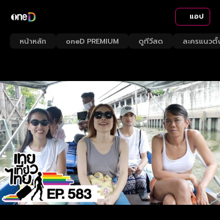
แอป
หน้าหลัก
oneD PREMIUM
ดูทีวีสด
ละครแนวตั้