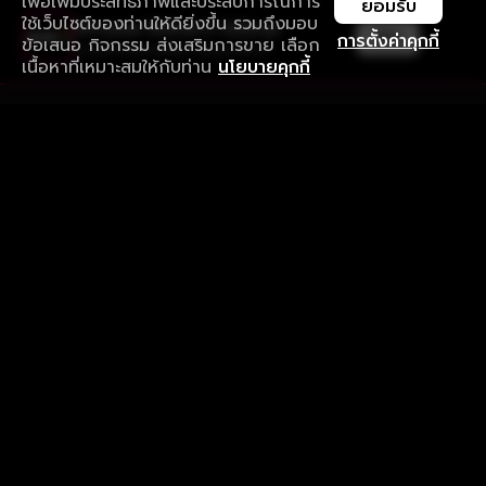
เพื่อเพิ่มประสิทธิภาพและประสบการณ์การ
ยอมรับ
ใช้เว็บไซต์ของท่านให้ดียิ่งขึ้น รวมถึงมอบ
ใช้งานแอป ลื่นไหลกว่า ไม่มีสะดุด
เปิด
การตั้งค่าคุกกี้
ข้อเสนอ กิจกรรม ส่งเสริมการขาย เลือก
ดาวน์โหลดแอปเพื่อการรับชมที่ดีกว่า
เนื้อหาที่เหมาะสมให้กับท่าน
นโยบายคุกกี้
รับประสบการณ์ที่ดีที่สุดบนแอป
ภาษาไทย
คำถามที่พบบ่อย
แจ้งปัญหาการใช้งาน
ข้อกำหนดและเงื่อนไขการใช้งาน
นโยบายความเป็นส่วนตัว
ติดตามเรา