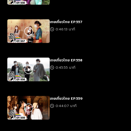
เทยเที่ยวไทย EP.557
0:46:13 นาที
เทยเที่ยวไทย EP.558
0:45:55 นาที
เทยเที่ยวไทย EP.559
0:44:07 นาที