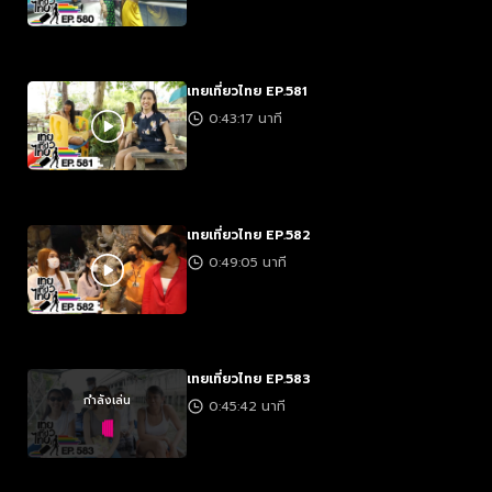
เทยเที่ยวไทย EP.581
0:43:17 นาที
เทยเที่ยวไทย EP.582
0:49:05 นาที
เทยเที่ยวไทย EP.583
กำลังเล่น
0:45:42 นาที