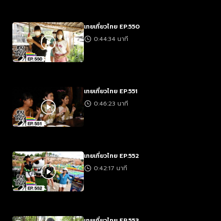
เทยเที่ยวไทย EP.550
0:44:34 นาที
เทยเที่ยวไทย EP.551
0:46:23 นาที
เทยเที่ยวไทย EP.552
0:42:17 นาที
เทยเที่ยวไทย EP.553