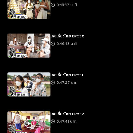
0:45:57 นาที
เทยเที่ยวไทย EP.530
0:46:43 นาที
เทยเที่ยวไทย EP.531
0:47:27 นาที
เทยเที่ยวไทย EP.532
0:47:41 นาที