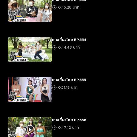
0:45:28 นาที
เทยเที่ยวไทย EP.554
0:44:48 นาที
เทยเที่ยวไทย EP.555
0:51:18 นาที
เทยเที่ยวไทย EP.556
0:47:12 นาที