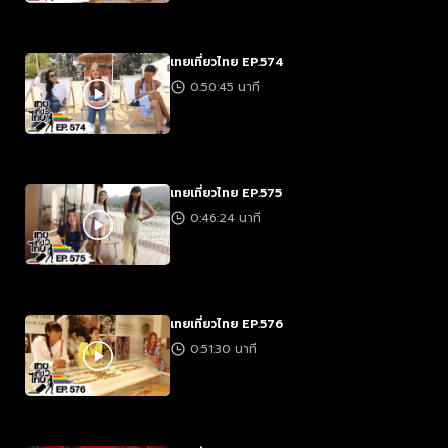
เทยเที่ยวไทย EP.574
0:50:45 นาที
เทยเที่ยวไทย EP.575
0:46:24 นาที
เทยเที่ยวไทย EP.576
0:51:30 นาที