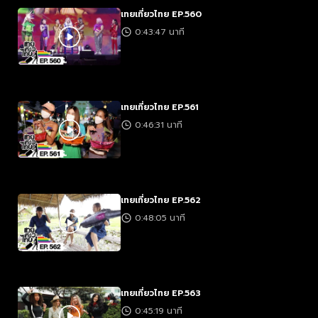
เทยเที่ยวไทย EP.560
0:43:47 นาที
เทยเที่ยวไทย EP.561
0:46:31 นาที
เทยเที่ยวไทย EP.562
0:48:05 นาที
เทยเที่ยวไทย EP.563
0:45:19 นาที