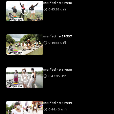
เทยเที่ยวไทย EP.536
0:45:38 นาที
เทยเที่ยวไทย EP.537
0:46:35 นาที
เทยเที่ยวไทย EP.538
0:47:05 นาที
เทยเที่ยวไทย EP.539
0:44:40 นาที