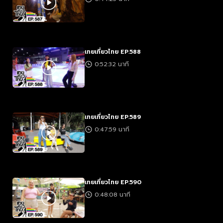
เทยเที่ยวไทย EP.588
0:52:32 นาที
เทยเที่ยวไทย EP.589
0:47:59 นาที
เทยเที่ยวไทย EP.590
0:48:08 นาที