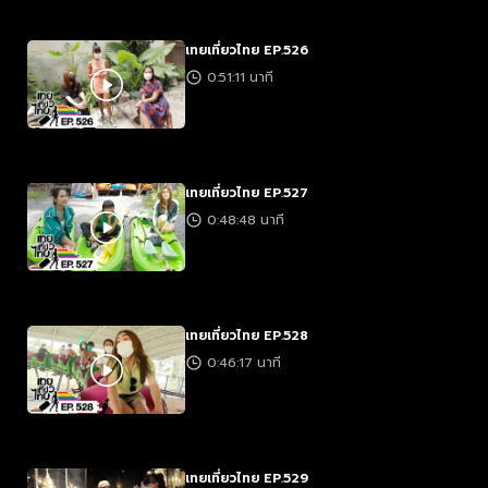
เทยเที่ยวไทย EP.526
0:51:11 นาที
เทยเที่ยวไทย EP.527
0:48:48 นาที
เทยเที่ยวไทย EP.528
0:46:17 นาที
เทยเที่ยวไทย EP.529