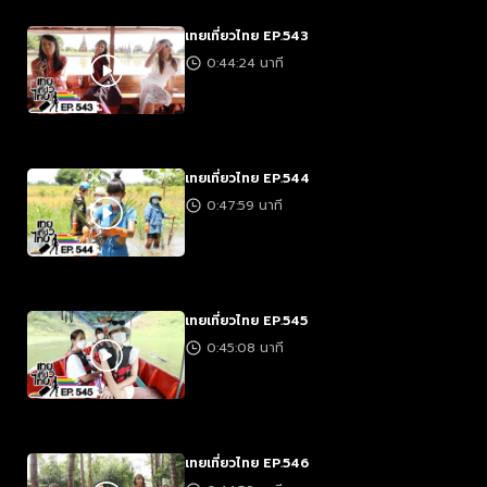
เทยเที่ยวไทย EP.543
0:44:24 นาที
เทยเที่ยวไทย EP.544
0:47:59 นาที
เทยเที่ยวไทย EP.545
0:45:08 นาที
เทยเที่ยวไทย EP.546