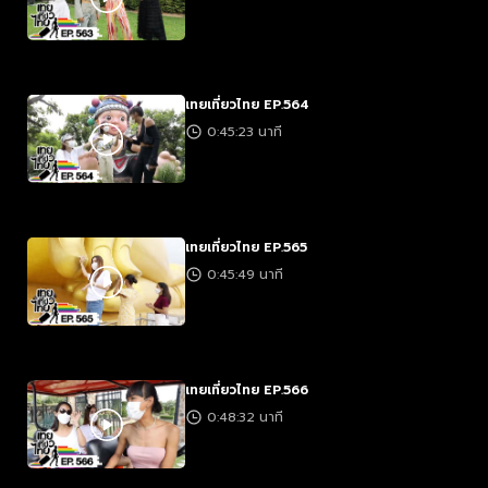
เทยเที่ยวไทย EP.564
0:45:23 นาที
เทยเที่ยวไทย EP.565
0:45:49 นาที
เทยเที่ยวไทย EP.566
0:48:32 นาที