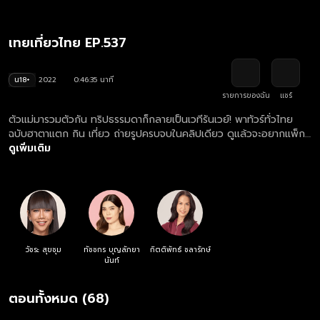
เทยเที่ยวไทย EP.537
น18+
2022
0:46:35 นาที
รายการของฉัน
แชร์
ตัวแม่มารวมตัวกัน ทริปธรรมดาก็กลายเป็นเวทีรันเวย์! พาทัวร์ทั่วไทย
ฉบับฮาตาแตก กิน เที่ยว ถ่ายรูปครบจบในคลิปเดียว ดูแล้วจะอยากแพ็ก
กระเป๋าตามมาแน่นอน!
ดูเพิ่มเติม
วัชระ สุขชุม
ทัชชกร บุญลัภยา
กิตติพัทธ์ ชลารักษ์
นันท์
ตอนทั้งหมด (68)