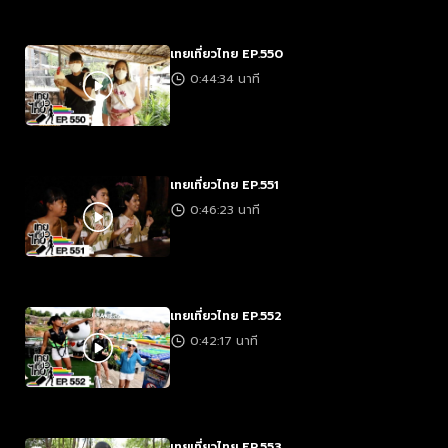
เทยเที่ยวไทย EP.550
0:44:34 นาที
เทยเที่ยวไทย EP.551
0:46:23 นาที
เทยเที่ยวไทย EP.552
0:42:17 นาที
เทยเที่ยวไทย EP.553