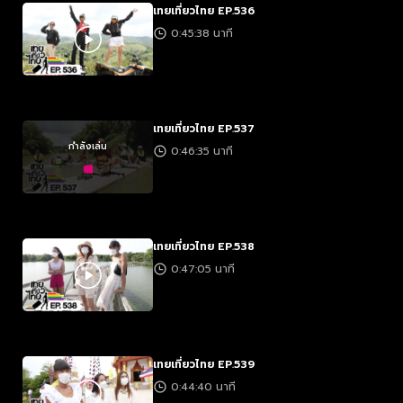
เทยเที่ยวไทย EP.536
0:45:38 นาที
เทยเที่ยวไทย EP.537
กำลังเล่น
0:46:35 นาที
เทยเที่ยวไทย EP.538
0:47:05 นาที
เทยเที่ยวไทย EP.539
0:44:40 นาที