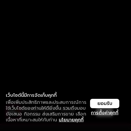
เว็บไซต์นี้มีการจัดเก็บคุกกี้
เพื่อเพิ่มประสิทธิภาพและประสบการณ์การ
ยอมรับ
ใช้เว็บไซต์ของท่านให้ดียิ่งขึ้น รวมถึงมอบ
ใช้งานแอป ลื่นไหลกว่า ไม่มีสะดุด
เปิด
การตั้งค่าคุกกี้
ข้อเสนอ กิจกรรม ส่งเสริมการขาย เลือก
ดาวน์โหลดแอปเพื่อการรับชมที่ดีกว่า
เนื้อหาที่เหมาะสมให้กับท่าน
นโยบายคุกกี้