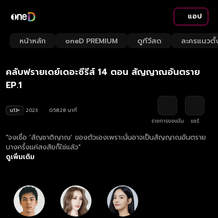
แอป
Playback
/
Mute
หน้าหลัก
oneD PREMIUM
ดูทีวีสด
ละครแนวตั้
Loaded
:
Rate
1.70%
คลับฟรายเดย์เดอะซีรีส์ 14 ตอน สัญญาณอันตราย
EP.1
น13+
2023
0:58:28 นาที
รายการของฉัน
แชร์
"จงเชื่อ ‘สัญชาติญาณ’ ของตัวเองเพราะนั่นอาจเป็นสัญญาณอันตราย
บางครั้งแค่สงสัยก็ใช่แล้ว"
ดูเพิ่มเติม