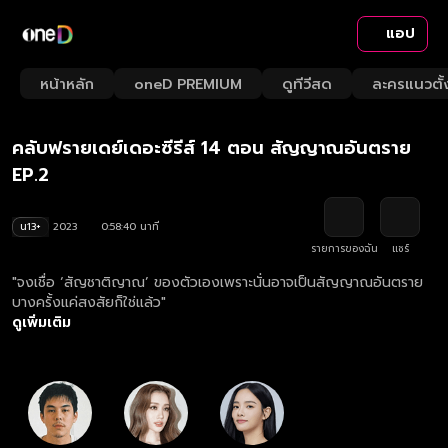
แอป
Playback
/
Mute
หน้าหลัก
oneD PREMIUM
ดูทีวีสด
ละครแนวตั้
Loaded
:
Rate
1.70%
คลับฟรายเดย์เดอะซีรีส์ 14 ตอน สัญญาณอันตราย
EP.2
น13+
2023
0:58:40 นาที
รายการของฉัน
แชร์
"จงเชื่อ ‘สัญชาติญาณ’ ของตัวเองเพราะนั่นอาจเป็นสัญญาณอันตราย
บางครั้งแค่สงสัยก็ใช่แล้ว"
ดูเพิ่มเติม