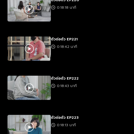
ตัวต่อตัว EP220
0:18:18 นาที
ตัวต่อตัว EP221
0:18:42 นาที
ตัวต่อตัว EP222
0:18:43 นาที
ตัวต่อตัว EP223
0:18:13 นาที