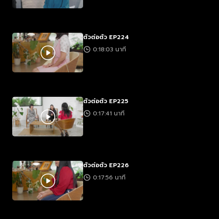
ตัวต่อตัว EP224
0:18:03 นาที
ตัวต่อตัว EP225
0:17:41 นาที
ตัวต่อตัว EP226
0:17:56 นาที