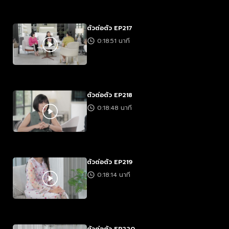
ตัวต่อตัว EP217
0:18:51 นาที
ตัวต่อตัว EP218
0:18:48 นาที
ตัวต่อตัว EP219
0:18:14 นาที