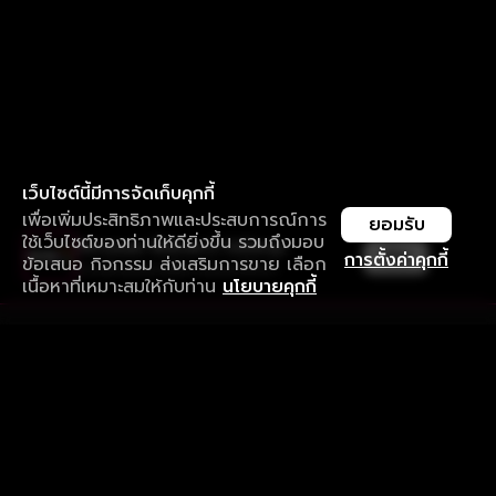
เว็บไซต์นี้มีการจัดเก็บคุกกี้
เพื่อเพิ่มประสิทธิภาพและประสบการณ์การ
ยอมรับ
ใช้เว็บไซต์ของท่านให้ดียิ่งขึ้น รวมถึงมอบ
ใช้งานแอป ลื่นไหลกว่า ไม่มีสะดุด
เปิด
การตั้งค่าคุกกี้
ข้อเสนอ กิจกรรม ส่งเสริมการขาย เลือก
ดาวน์โหลดแอปเพื่อการรับชมที่ดีกว่า
เนื้อหาที่เหมาะสมให้กับท่าน
นโยบายคุกกี้
รับประสบการณ์ที่ดีที่สุดบนแอป
ภาษาไทย
คำถามที่พบบ่อย