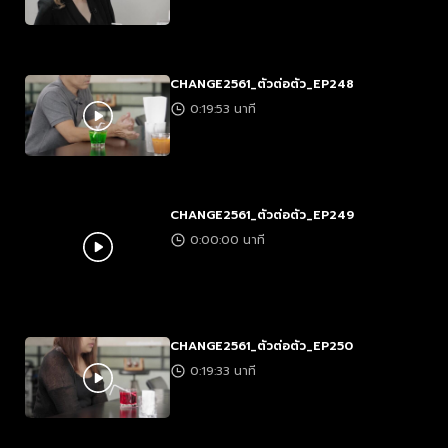
CHANGE2561_ตัวต่อตัว_EP248
0:19:53 นาที
CHANGE2561_ตัวต่อตัว_EP249
0:00:00 นาที
CHANGE2561_ตัวต่อตัว_EP250
0:19:33 นาที