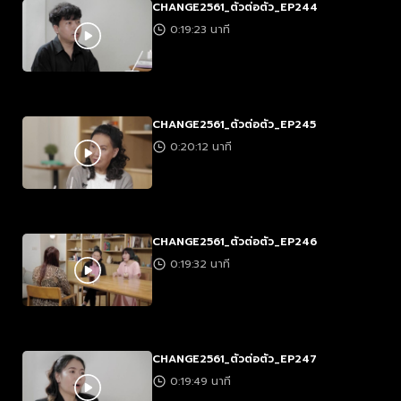
CHANGE2561_ตัวต่อตัว_EP244
0:19:23 นาที
CHANGE2561_ตัวต่อตัว_EP245
0:20:12 นาที
CHANGE2561_ตัวต่อตัว_EP246
0:19:32 นาที
CHANGE2561_ตัวต่อตัว_EP247
0:19:49 นาที