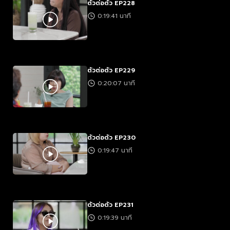
ตัวต่อตัว EP228
0:19:41 นาที
ตัวต่อตัว EP229
0:20:07 นาที
ตัวต่อตัว EP230
0:19:47 นาที
ตัวต่อตัว EP231
0:19:39 นาที