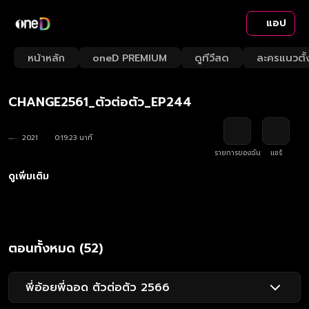
แอป
Playback
/
Mute
หน้าหลัก
oneD PREMIUM
ดูทีวีสด
ละครแนวตั้
Loaded
:
Rate
5.12%
CHANGE2561_ตัวต่อตัว_EP244
2021
0:19:23 นาที
รายการของฉัน
แชร์
ดูเพิ่มเติม
ตอนทั้งหมด (52)
พี่อ้อยพี่ฉอด ตัวต่อตัว 2566