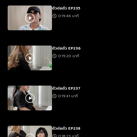
ตัวต่อตัว EP235
0:19:46 นาที
ตัวต่อตัว EP236
0:19:20 นาที
ตัวต่อตัว EP237
0:19:41 นาที
ตัวต่อตัว EP238
0:18:23 นาที