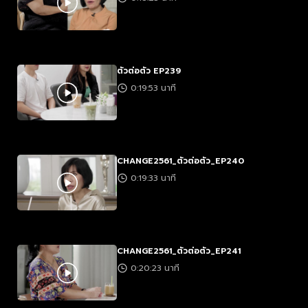
ตัวต่อตัว EP239
0:19:53 นาที
CHANGE2561_ตัวต่อตัว_EP240
0:19:33 นาที
CHANGE2561_ตัวต่อตัว_EP241
0:20:23 นาที