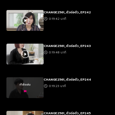
CHANGE2561_ตัวต่อตัว_EP242
0:19:42 นาที
CHANGE2561_ตัวต่อตัว_EP243
0:19:48 นาที
CHANGE2561_ตัวต่อตัว_EP244
กำลังเล่น
0:19:23 นาที
CHANGE2561_ตัวต่อตัว_EP245