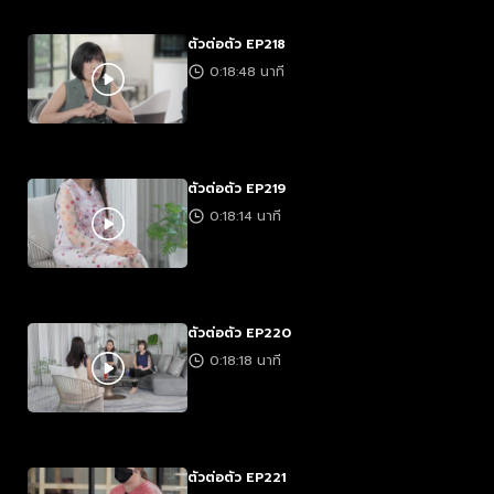
ตัวต่อตัว EP218
0:18:48 นาที
ตัวต่อตัว EP219
0:18:14 นาที
ตัวต่อตัว EP220
0:18:18 นาที
ตัวต่อตัว EP221